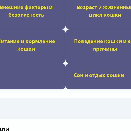
Внешние факторы и
Возраст и жизненны
безопасность
цикл кошки
Питание и кормление
Поведение кошки и е
кошки
причины
Сон и отдых кошки
али