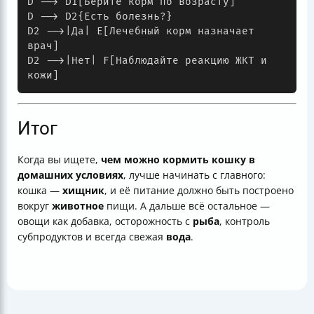
D --> D1[Берите корм по возрасту]

D --> D2{Есть болезнь?}

D2 -->|Да| E[Лечебный корм назначает 
врач]

D2 -->|Нет| F[Наблюдайте реакцию ЖКТ и 
Итог
Когда вы ищете,
чем можно кормить кошку в
домашних условиях
, лучше начинать с главного:
кошка —
хищник
, и её питание должно быть построено
вокруг
животное
пищи. А дальше всё остальное —
овощи как добавка, осторожность с
рыба
, контроль
субпродуктов и всегда свежая
вода
.