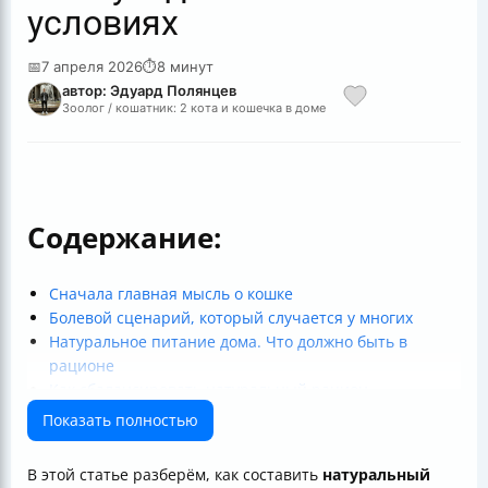
условиях
📅
7 апреля 2026
⏱
8 минут
автор: Эдуард Полянцев
Зоолог / кошатник: 2 кота и кошечка в доме
Содержание:
Сначала главная мысль о кошке
Болевой сценарий, который случается у многих
Натуральное питание дома. Что должно быть в
рационе
Как сбалансировать натуральный рацион
Какие продукты подходят кошке
Показать полностью
Что можно изредка, а что нельзя
Почему молочные продукты часто не подходят
В этой статье разберём, как составить
натуральный
Рыба: главный риск для кошек