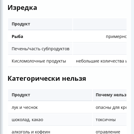
Изредка
Продукт
Рыба
примерно
1–
Печень/часть субпродуктов
Кисломолочные продукты
небольшие количества и п
Категорически нельзя
Продукт
Почему нельзя
лук и чеснок
опасны для крови
шоколад, какао
токсичны
алкоголь и кофеин
отравление