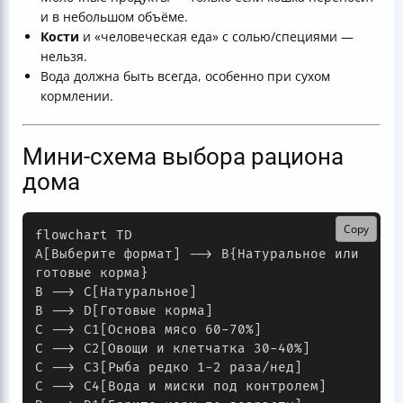
и в небольшом объёме.
Кости
и «человеческая еда» с солью/специями —
нельзя.
Вода должна быть всегда, особенно при сухом
кормлении.
Мини-схема выбора рациона
дома
Copy
flowchart TD

A[Выберите формат] --> B{Натуральное или 
готовые корма}

B --> C[Натуральное]

B --> D[Готовые корма]

C --> C1[Основа мясо 60-70%]

C --> C2[Овощи и клетчатка 30-40%]

C --> C3[Рыба редко 1-2 раза/нед]

C --> C4[Вода и миски под контролем]
