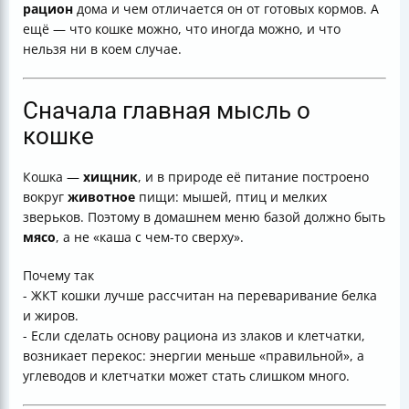
рацион
дома и чем отличается он от готовых кормов. А
Субпродукты и печень. Как не навредить
ещё — что кошке можно, что иногда можно, и что
Клетчатка и почему каша с мясом — плохая идея
нельзя ни в коем случае.
Как правильно переходить на натуральное питание
Пожилые кошки на натуралке
Кастрированные и некастрированные кошки
Сначала главная мысль о
Готовые корма и их классы
кошке
Почему лечебные корма назначает ветеринар
Как понять, что корм не подходит кошке
Кошка —
хищник
, и в природе её питание построено
Вода и миски. Частые мелочи, которые решают
вокруг
животное
пищи: мышей, птиц и мелких
здоровье
зверьков. Поэтому в домашнем меню базой должно быть
Хранение корма и безопасная кухня
мясо
, а не «каша с чем-то сверху».
Какой вариант лучше выбрать
Короткая памятка на каждый день
Почему так
Мини-схема выбора рациона дома
- ЖКТ кошки лучше рассчитан на переваривание белка
Итог
и жиров.
- Если сделать основу рациона из злаков и клетчатки,
возникает перекос: энергии меньше «правильной», а
углеводов и клетчатки может стать слишком много.