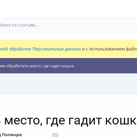
кой обработки Персональных данных
и с использованием файло
ем обработать место, где гадит кошка
 место, где гадит кош
д Полянцев