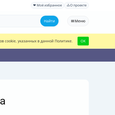
❤ Моё избранное
О проекте
Найти
Меню
в cookie, указанных в данной Политике.
OK
ка