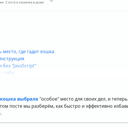
ик: 2 кота и кошечка в доме
место, где гадит кошка
инструкция
без "JavaScript"
— табу
 — чтобы не отталкивать питомца
нциальности
кошка выбрала
"особое" место для своих дел, и теперь
этом посте мы разберём, как быстро и эффективно избав
.