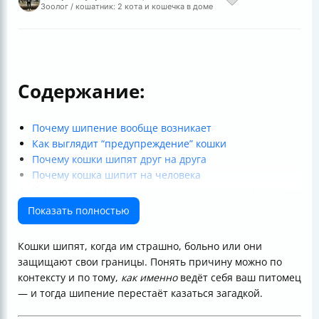
Зоолог / кошатник: 2 кота и кошечка в доме
Содержание:
Почему шипение вообще возникает
Как выглядит “предупреждение” кошки
Почему кошки шипят друг на друга
Почему кошка шипит на человека
Как понять недовольство или страх по поведению
Когда шипение — повод обратиться к ветеринару
Показать полностью
Как успокоить кошек при конфликте
Как постепенно знакомить кошек, чтобы избежать
Кошки шипят, когда им страшно, больно или они
конфликтов
защищают свои границы. Понять причину можно по
Почему кошка может шипеть на хозяина
контексту и по тому,
как именно
ведёт себя ваш питомец
Территориальные споры между кошками
— и тогда шипение перестаёт казаться загадкой.
Вопросы, которые помогают понять ситуацию
Итог