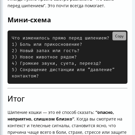
перед шипением”. Это почти всегда помогает.
Мини-схема
Copy
Что изменилось прямо перед шипением?

1) Боль или прикосновение?

2) Новый запах или гость?

3) Новое животное рядом?

4) Громкие звуки, суета, переезд?

5) Сокращение дистанции или “давление” 
Итог
Шипение кошки — это её способ сказать:
“опасно,
неприятно, слишком близко”
. Когда вы смотрите на
контекст и телесные сигналы, становится ясно, что
причина чаще всего в боли, страхе, стрессe или защите