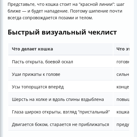
Представьте, что кошка стоит на “красной линии”: шаг
ближе — и будет нападение. Поэтому шипение почти
всегда сопровождается позами и телом.
Быстрый визуальный чеклист
Что делает кошка
Что это 
Пасть открыта, боевой оскал
готовнос
Уши прижаты к голове
сильное 
Усы топорщатся вперёд
концентр
Шерсть на холке и вдоль спины вздыблена
повышенн
Глаза широко открыты, взгляд “пристальный”
кошка ко
Двигается боком, старается не приближаться
предупре