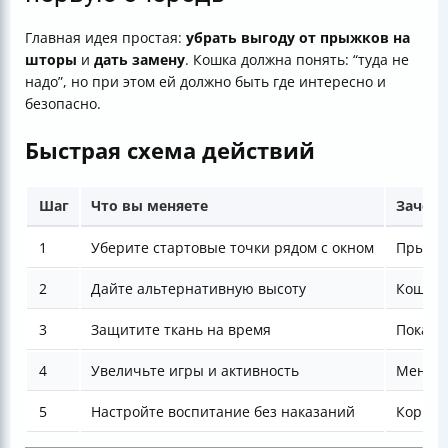
Главная идея простая:
убрать выгоду от прыжков на
шторы
и
дать замену
. Кошка должна понять: “туда не
надо”, но при этом ей должно быть где интересно и
безопасно.
Быстрая схема действий
Шаг
Что вы меняете
Зачем 
1
Уберите стартовые точки рядом с окном
Прыжок
2
Дайте альтернативную высоту
Кошка 
3
Защитите ткань на время
Пока п
4
Увеличьте игры и активность
Меньше
5
Настройте воспитание без наказаний
Коррек