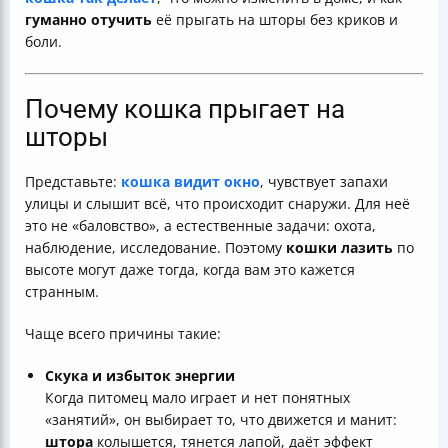
Временные меры, если ничего не помогает
гуманно отучить
её прыгать на шторы без криков и
Краткий чеклист
боли.
Итог
Почему кошка прыгает на
шторы
Представьте:
кошка видит окно
, чувствует запахи
улицы и слышит всё, что происходит снаружи. Для неё
это не «баловство», а естественные задачи: охота,
наблюдение, исследование. Поэтому
кошки лазить
по
высоте могут даже тогда, когда вам это кажется
странным.
Чаще всего причины такие:
Скука и избыток энергии
Когда питомец мало играет и нет понятных
«занятий», он выбирает то, что движется и манит:
штора
колышется, тянется лапой, даёт эффект