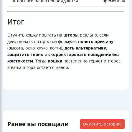
шторы всё равно повреждаются
временная за
Итог
Отучить кошку прыгать на
шторы
реально, если
действовать по простой формуле:
понять причину
(высота, окно, скука, когти),
дать альтернативу
,
защитить ткань
и
скорректировать поведение без
жестокости
. Тогда
кошка
постепенно теряет интерес,
а ваша штора остаётся целой.
Ранее вы посещали
Очистить историю