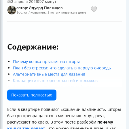
📅
3 апреля 2026
⏱
7 минут
автор: Эдуард Полянцев
Зоолог / кошатник: 2 кота и кошечка в доме
Содержание:
Почему кошка прыгает на шторы
План без стресса: что сделать в первую очередь
Альтернативные места для лазания
Как защитить шторы от когтей и прыжков
Антивандальные ткани и замена формата
Специальные средства и отпугиватели
Показать полностью
Воспитание без вреда: чего не делать
Рабочие методы коррекции поведения
Если в квартире появился «кошачий альпинист», шторы
Почему физическая активность помогает
быстро превращаются в мишень: их тянут, рвут,
Сколько времени нужно, чтобы отучить
распускают по краю. В этом посте разберём
почему
Как действовать, чтобы быть последовательными
кошка так делает
, что можно изменить в доме, и как