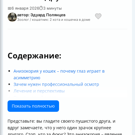
📅
6 января 2026
⏱
3 минуты
автор: Эдуард Полянцев
Зоолог / кошатник: 2 кота и кошечка в доме
Содержание:
Анизокория у кошек – почему глаз играет в
асимметрию
Зачем нужен профессиональный осмотр
Лечение и перспективы
Практический совет
Важный финал
Показать полностью
Представьте: вы гладите своего пушистого друга, и
вдруг замечаете, что у него один зрачок крупнее
другого. Стоп, что за фокус? Это анизокория – явление,