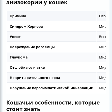
анизокории у кошек
Причина
Особе
Синдром Хорнера
Миоз, п
Увеит
Воспал
Повреждение роговицы
Миоз и
Глаукома
Мидриа
Отслойка сетчатки
Мидриа
Неврит зрительного нерва
Мидриа
Нарушение парасимпатической иннервации
Мидриа
Кошачьи особенности, которые
стоит знать