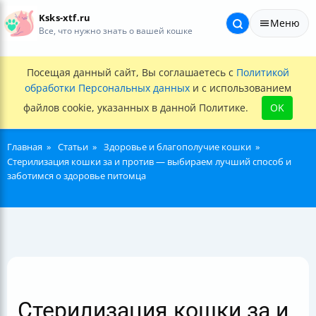
Ksks-xtf.ru
Меню
Все, что нужно знать о вашей кошке
Посещая данный сайт, Вы соглашаетесь с
Политикой
обработки Персональных данных
и с использованием
файлов cookie, указанных в данной Политике.
OK
Главная
Статьи
Здоровье и благополучие кошки
Стерилизация кошки за и против — выбираем лучший способ и
заботимся о здоровье питомца
Стерилизация кошки за и