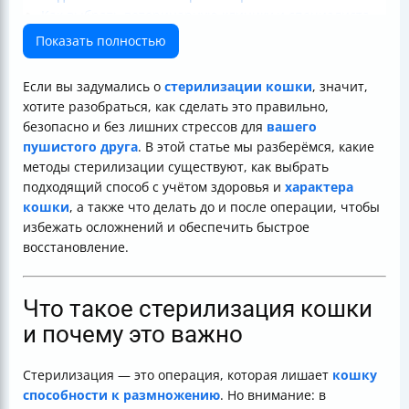
Как выбрать ветеринарную клинику и специалиста
Риски разных методов стерилизации и как их
Показать полностью
минимизировать
Послеоперационный уход и восстановление
Если вы задумались о
стерилизации кошки
, значит,
Как распознать осложнения после стерилизации
хотите разобраться, как сделать это правильно,
Как снизить стресс у кошки до и после операции
безопасно и без лишних стрессов для
вашего
Таблица сравнения методов стерилизации
пушистого друга
. В этой статье мы разберёмся, какие
Итог
методы стерилизации существуют, как выбрать
Полезные ссылки
подходящий способ с учётом здоровья и
характера
кошки
, а также что делать до и после операции, чтобы
избежать осложнений и обеспечить быстрое
восстановление.
Что такое стерилизация кошки
и почему это важно
Стерилизация — это операция, которая лишает
кошку
способности к размножению
. Но внимание: в