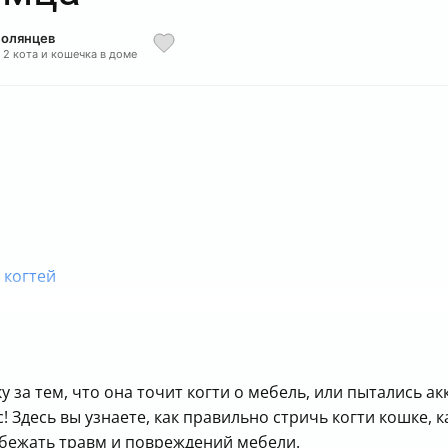
Полянцев
 2 кота и кошечка в доме
 когтей
тучить царапать мебель
ивать кошку во время стрижки
 за тем, что она точит когти о мебель, или пытались ак
или кровотечении
ас! Здесь вы узнаете, как правильно стричь когти кошке,
 стоит стричь когти
збежать травм и повреждений мебели.