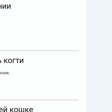
нии
 когти
ения.
тей кошке