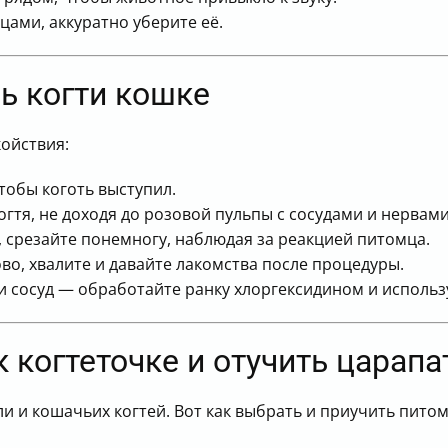
цами, аккуратно уберите её.
ь когти кошке
койствия:
тобы коготь выступил.
гтя, не доходя до розовой пульпы с сосудами и нервами
, срезайте понемногу, наблюдая за реакцией питомца.
во, хвалите и давайте лакомства после процедуры.
ли сосуд — обработайте ранку хлоргексидином и исполь
к когтеточке и отучить царап
и и кошачьих когтей. Вот как выбрать и приучить питом