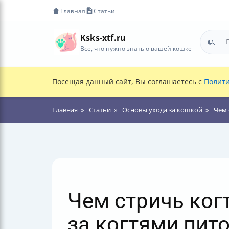
Главная
Статьи
Ksks-xtf.ru
Все, что нужно знать о вашей кошке
Посещая данный сайт, Вы соглашаетесь с
Полити
Главная
Статьи
Основы ухода за кошкой
Чем 
Чем стричь ког
за когтями пит