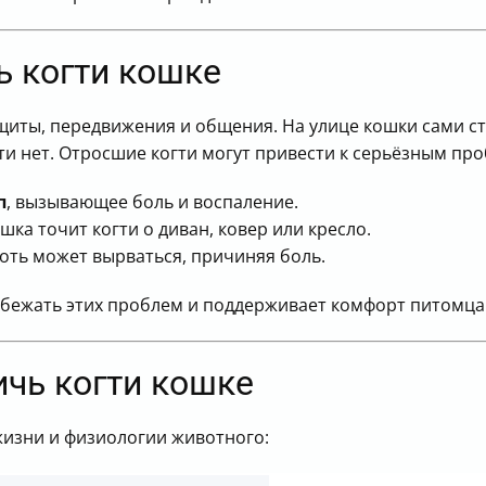
 стрижке когтей кошке
ь когти кошке
иты, передвижения и общения. На улице кошки сами ста
 нет. Отросшие когти могут привести к серьёзным пр
п
, вызывающее боль и воспаление.
ка точит когти о диван, ковер или кресло.
оть может вырваться, причиняя боль.
збежать этих проблем и поддерживает комфорт питомца
ичь когти кошке
жизни и физиологии животного: