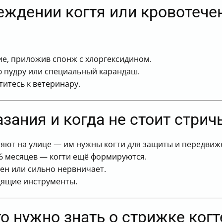
еждении когтя или кровотече
е, приложив спонж с хлоргексидином.
 пудру или специальный карандаш.
титесь к ветеринару.
ания и когда не стоит стричь
ляют на улице — им нужны когти для защиты и передвиж
6 месяцев — когти ещё формируются.
ен или сильно нервничает.
дящие инструменты.
то нужно знать о стрижке ког