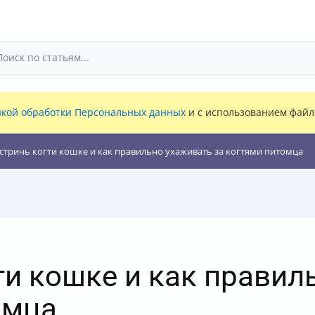
кой обработки Персональных данных
и с использованием файло
стричь когти кошке и как правильно ухаживать за когтями питомца
ти кошке и как правил
омца