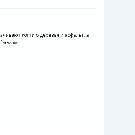
чивают когти о деревья и асфальт, а
облемам:
.