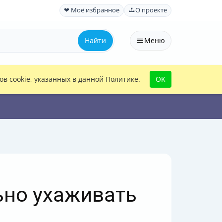
❤ Моё избранное
О проекте
Найти
Меню
в cookie, указанных в данной Политике.
OK
ьно ухаживать