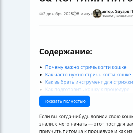
автор: Эдуард 
📅
2 декабря 2025
⏱
5 минут
Зоолог / кошатник:
Содержание:
Почему важно стричь когти кошке
Как часто нужно стричь когти кошке
Как выбрать инструмент для стрижки
Как подготовить кошку к процедуре
Как правильно стричь когти кошке
Показать полностью
Как приучить кошку к когтеточке и о
Как правильно фиксировать и успока
Если вы когда-нибудь ловили свою кошку
Что делать при повреждении когтя 
знали, с чего начать — этот пост для в
Важные противопоказания и когда не
приучить питомца к процедуре и как и