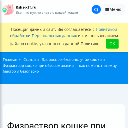
Ksks-xtf.ru
Меню
Все, что нужно знать о вашей кошке
Посещая данный сайт, Вы соглашаетесь с
Политикой
обработки Персональных данных
и с использованием
файлов cookie, указанных в данной Политике.
OK
Главная
Статьи
Здоровье и благополучие кошки
Физраствор кошке при обезвоживании — как помочь питомцу
быстро и безопасно
Физраствор кошке при