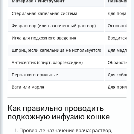
Материал / Инструмент
Назначение
Стерильная капельная система
Для подачи 
Физраствор (или назначенный раствор)
Основной ж
Игла для подкожного введения
Вводится в 
Шприц (если капельница не используется)
Для медленн
Антисептик (спирт, хлоргексидин)
Обработка м
Перчатки стерильные
Для соблюде
Вата или марля
Для прижати
Как правильно проводить
подкожную инфузию кошке
Проверьте назначение врача: раствор,