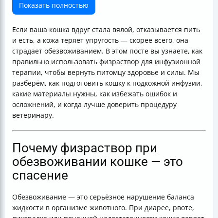
Необходимые материалы и инструменты для
Показать полностью
домашней подкожной капельницы
Как правильно проводить подкожную инфузию кошке
Если ваша кошка вдруг стала вялой, отказывается пить
Оптимальная скорость и объём введения раствора
и есть, а кожа теряет упругость — скорее всего, она
Как определить, что инфузия прошла успешно и
страдает обезвоживанием. В этом посте вы узнаете, как
осложнений нет
правильно использовать физраствор для инфузионной
Возможные ошибки и осложнения — как их избежать
терапии, чтобы вернуть питомцу здоровье и силы. Мы
Когда лучше проводить инфузии дома, а когда в
разберём, как подготовить кошку к подкожной инфузии,
клинике
какие материалы нужны, как избежать ошибок и
Как обеспечить комфорт и безопасность кошки во
осложнений, и когда лучше доверить процедуру
время процедуры
ветеринару.
Как ухаживать за местом укола после инфузии
Как определить необходимость инфузионной
терапии у кошки
Почему физраствор при
Таблица сравнения подкожной и внутривенной
обезвоживании кошке — это
инфузии
спасение
Итог
Полезные ссылки
Обезвоживание — это серьёзное нарушение баланса
жидкости в организме животного. При диарее, рвоте,