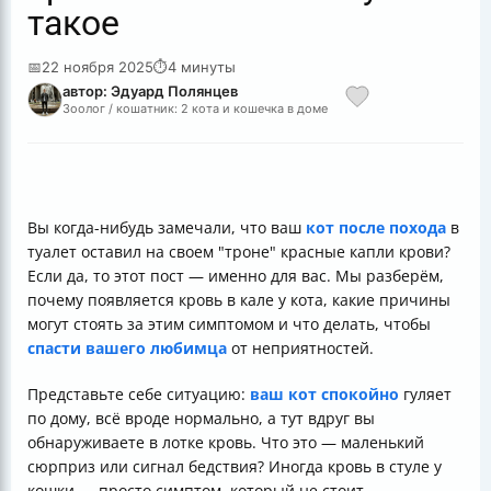
такое
📅
22 ноября 2025
⏱
4 минуты
автор: Эдуард Полянцев
Зоолог / кошатник: 2 кота и кошечка в доме
Вы когда-нибудь замечали, что ваш
кот после похода
в
туалет оставил на своем "троне" красные капли крови?
Если да, то этот пост — именно для вас. Мы разберём,
почему появляется кровь в кале у кота, какие причины
могут стоять за этим симптомом и что делать, чтобы
спасти вашего любимца
от неприятностей.
Представьте себе ситуацию:
ваш кот спокойно
гуляет
по дому, всё вроде нормально, а тут вдруг вы
обнаруживаете в лотке кровь. Что это — маленький
сюрприз или сигнал бедствия? Иногда кровь в стуле у
кошки — просто симптом, который не стоит