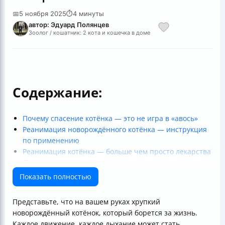
📅
5 ноября 2025
⏱
4 минуты
автор: Эдуард Полянцев
Зоолог / кошатник: 2 кота и кошечка в доме
Содержание:
Почему спасение котёнка — это не игра в «авось»
Реанимация новорождённого котёнка — инструкция
по применению
Реанимация котёнка — больше чем просто лекарства
Полезные ссылки
Показать полностью
Представьте, что на вашем руках хрупкий
новорождённый котёнок, который борется за жизнь.
Каждое движение, каждое дыхание может стать