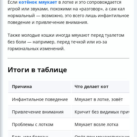
Если
котёнок мяукает
в лотке и это сопровождается
игрой или звуками, похожими на «разговор», а сам кал
нормальный — возможно, это всего лишь инфантильное
поведение и привлечение внимания.
Также молодые кошки иногда мяукают перед туалетом
без боли — например, перед течкой или из-за
гормональных изменений.
Итоги в таблице
Причина
Что делает кот
Инфантильное поведение
Мяукает в лотке, зовёт
Привлечение внимания
Кричит без видимых причин
Проблемы с лотком
Мяукает возле лотка
Боль или болезнь
Орёт при мочеиспускании/д