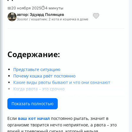
📅
20 ноября 2025
⏱
4 минуты
автор: Эдуард Полянцев
Зоолог / кошатник: 2 кота и кошечка в доме
Содержание:
Представьте ситуацию
Почему кошка рвёт постоянно
Какие виды рвоты бывают и что они означают
Когда рвота – это срочно
Диагностика рвоты у кошек – зачем и как
Как помочь коту до визита к врачу
Показать полностью
Лечение и препараты
Почему рвота – не просто неприятность
Если
ваш кот начал
постоянно рыгать, значит в
Что делать после лечения
организме творится нечто неприятное, а рвота – это
Подведём итог
яркий и тревожный сигнал, который нельзя