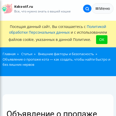
Ksks-xtf.ru
Меню
Все, что нужно знать о вашей кошке
Посещая данный сайт, Вы соглашаетесь с
Политикой
обработки Персональных данных
и с использованием
файлов cookie, указанных в данной Политике.
OK
Главная
Статьи
Внешние факторы и безопасность
Объявление о пропаже кота — как создать, чтобы найти быстро и
без лишних нервов
Объявление о пропаже