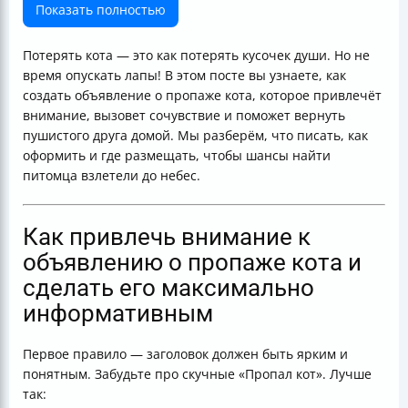
для объявления
Показать полностью
Рекомендации для эффективного распространения
объявления
Потерять кота — это как потерять кусочек души. Но не
Как обеспечить быстрый контакт с потенциальными
время опускать лапы! В этом посте вы узнаете, как
свидетелями
создать объявление о пропаже кота, которое привлечёт
Как указать дополнительные стимулы —
внимание, вызовет сочувствие и поможет вернуть
вознаграждение
пушистого друга домой. Мы разберём, что писать, как
Советы по оформлению и печати объявлений
оформить и где размещать, чтобы шансы найти
Что учитывать при размещении объявлений для
питомца взлетели до небес.
максимальной отдачи
Как создать эффективное объявление о пропавшей
кошке — пример шаблона
Как привлечь внимание к
Как организовать сбор информации и откликов
объявлению о пропаже кота и
Итог
сделать его максимально
Полезные ссылки
информативным
Первое правило — заголовок должен быть ярким и
понятным. Забудьте про скучные «Пропал кот». Лучше
так: