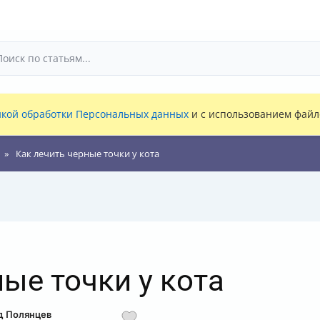
кой обработки Персональных данных
и с использованием файло
Как лечить черные точки у кота
ые точки у кота
д Полянцев