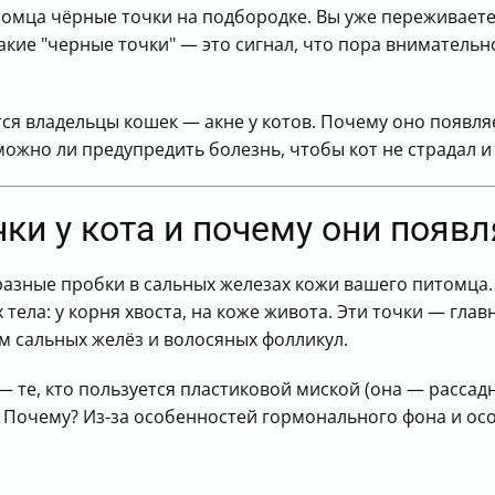
томца чёрные точки на подбородке. Вы уже переживаете,
акие "черные точки" — это сигнал, что пора вниматель
ся владельцы кошек — акне у котов. Почему оно появляе
жно ли предупредить болезнь, чтобы кот не страдал и 
чки у кота и почему они появ
азные пробки в сальных железах кожи вашего питомца. 
 тела: у корня хвоста, на коже живота. Эти точки — гла
м сальных желёз и волосяных фолликул.
— те, кто пользуется пластиковой миской (она — рассад
 Почему? Из-за особенностей гормонального фона и ос