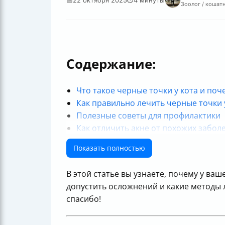
Зоолог / кошатн
Содержание:
Что такое черные точки у кота и по
Как правильно лечить черные точки 
Полезные советы для профилактики
Как отличить акне от похожих забол
Немного о черных точках на подбор
Показать полностью
Итог
Полезные ссылки
В этой статье вы узнаете, почему у ва
допустить осложнений и какие методы
спасибо!