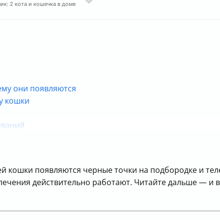
ик: 2 кота и кошечка в доме
чему они появляются
у кошки
еваний
одке — что говорит ветеринар
шей кошки появляются черные точки на подбородке и тел
 лечения действительно работают. Читайте дальше — и