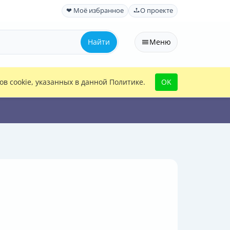
❤ Моё избранное
О проекте
Найти
Меню
в cookie, указанных в данной Политике.
OK