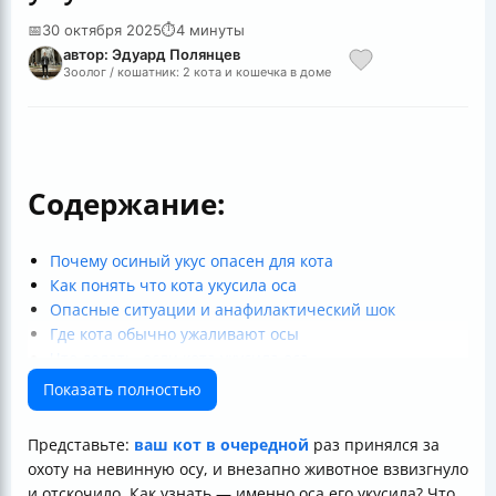
📅
30 октября 2025
⏱
4 минуты
автор: Эдуард Полянцев
Зоолог / кошатник: 2 кота и кошечка в доме
Содержание:
Почему осиный укус опасен для кота
Как понять что кота укусила оса
Опасные ситуации и анафилактический шок
Где кота обычно ужаливают осы
Что делать, если кота укусила оса
Показать полностью
Представьте:
ваш кот в очередной
раз принялся за
охоту на невинную осу, и внезапно животное взвизгнуло
и отскочило. Как узнать — именно оса его укусила? Что