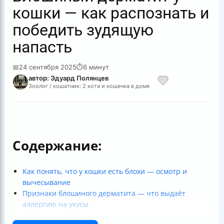
кошки — как распознать и
победить зудящую
напасть
📅
24 сентября 2025
⏱
6 минут
автор: Эдуард Полянцев
Зоолог / кошатник: 2 кота и кошечка в доме
Содержание:
Как понять, что у кошки есть блохи — осмотр и
вычесывание
Признаки блошиного дерматита — что выдаёт
аллергию на укусы
Внезапная аллергическая реакция или постепенное