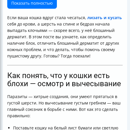
развитие — как отличить?
Показать полностью
Где чаще всего проявляется блошиный дерматит у
кошек
Если ваша кошка вдруг стала чесаться,
лизать и кусать
Как отличить блошиный дерматит от других кожных
себя до крови, а шерсть на спине и бедрах начала
заболеваний
выпадать клочьями — скорее всего, у неё блошиный
Диагностика блошиного дерматита — эффективные
дерматит. В этом посте вы узнаете, как определить
методы
наличие блох, отличить блошиный дерматит от других
Как использовать вычесывание и фекальные тесты
кожных проблем, и что делать, чтобы помочь своему
Обработка кошки и окружающей среды — как
пушистому другу. Готовы? Тогда поехали!
уничтожить блох
Как защитить кошку от расчесов и вторичной
инфекции
Как понять, что у кошки есть
Препараты для снятия зуда и воспаления
блохи — осмотр и вычесывание
Витамины и добавки для восстановления кожи и
шерсти
Паразиты — хитрые создания, они умеют прятаться в
Когда подстригать кошку при блошином дерматите
густой шерсти. Но вычесывание густым гребнем — ваш
Профилактика блошиного дерматита — регулярность
главный союзник в борьбе с ними. Вот как это сделать
и комплексность
правильно:
Кому доверить диагностику и лечение
Таблица симптомов и методов лечения блошиного
Поставьте кошку на белый лист бумаги или светлую
дерматита у кошек