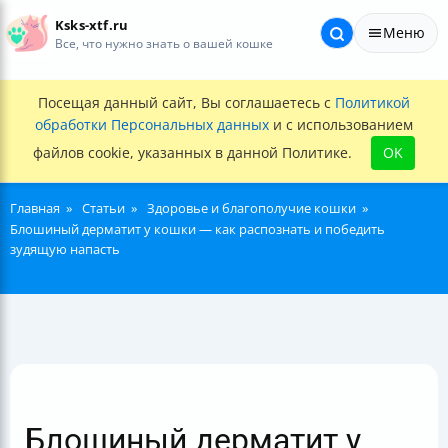
Ksks-xtf.ru
Меню
Все, что нужно знать о вашей кошке
Посещая данный сайт, Вы соглашаетесь с
Политикой
обработки Персональных данных
и с использованием
файлов cookie, указанных в данной Политике.
OK
Главная
Статьи
Здоровье и благополучие кошки
Блошиный дерматит у кошки — как распознать и победить
зудящую напасть
Блошиный дерматит у