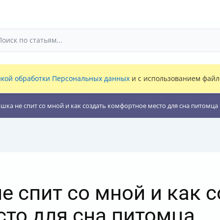
кой обработки Персональных данных
и с использованием файло
шка не спит со мной и как создать комфортное место для сна питомца
е спит со мной и как 
то для сна питомца