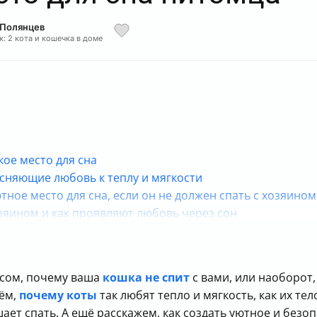
 Полянцев
к: 2 кота и кошечка в доме
ое место для сна
сняющие любовь к теплу и мягкости
тное место для сна, если он не должен спать с хозяином
зяином и как проявляют любовь через сон
 предложить альтернативу
т со мной и что делать
осом, почему ваша
кошка не спит
с вами, или наоборот, 
рём,
почему коты
так любят тепло и мягкость, как их те
шает спать. А ещё расскажем, как создать уютное и безо