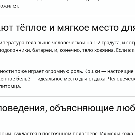
ложился.
ют тёплое и мягкое место дл
пература тела выше человеческой на 1-2 градуса, и сог
одоконники, батареи, и, конечно, тело хозяина. Если в 
рхности тоже играет огромную роль. Кошки — настоящие
женное бельё — идеальное место для отдыха. Человечес
 питомца.
поведения, объясняющие любо
орый нуждается в постоянном подогреве. Их мех и кожа 