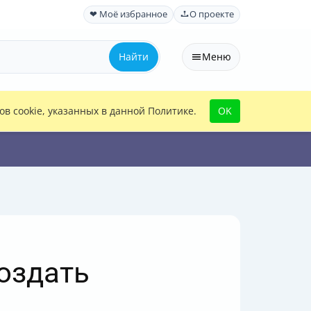
❤ Моё избранное
О проекте
Найти
Меню
в cookie, указанных в данной Политике.
OK
создать