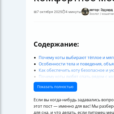
автор: Эдуард
📅
7 октября 2025
⏱
4 минуты
Зоолог / кошатни
Содержание:
Почему коты выбирают тёплое и мягк
Особенности тела и поведения, объя
Как обеспечить коту безопасное и ую
Почему коты любят спать рядом с хо
Как отучить кота спать на кровати и
Показать полностью
Итоговая таблица: почему кот не спи
Заключение
Если вы когда-нибудь задавались вопр
Полезные ссылки
этот пост — именно для вас! Мы разбе
для сна, и что делать, если питомец ме