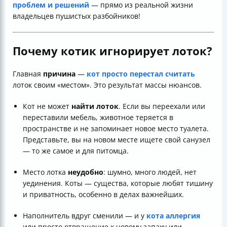
проблем и решений
— прямо из реальной жизни
владельцев пушистых разбойников!
Почему котик игнорирует лоток?
Главная
причина
—
кот просто перестал считать
лоток своим «местом». Это результат массы нюансов.
Кот не может
найти лоток
. Если вы переехали или
переставили мебель, животное теряется в
пространстве и не запоминает новое место туалета.
Представьте, вы на новом месте ищете свой санузел
— то же самое и для питомца.
Место лотка
неудобно
: шумно, много людей, нет
уединения. Коты — существа, которые любят тишину
и приватность, особенно в делах важнейших.
Наполнитель вдруг сменили — и у
кота аллергия
или просто отвращение к новому запаху или