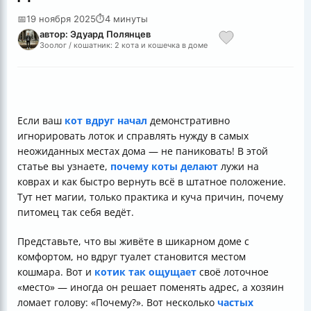
📅
19 ноября 2025
⏱
4 минуты
автор: Эдуард Полянцев
Зоолог / кошатник: 2 кота и кошечка в доме
Если ваш
кот вдруг начал
демонстративно
игнорировать лоток и справлять нужду в самых
неожиданных местах дома — не паниковать! В этой
статье вы узнаете,
почему коты делают
лужи на
коврах и как быстро вернуть всё в штатное положение.
Тут нет магии, только практика и куча причин, почему
питомец так себя ведёт.
Представьте, что вы живёте в шикарном доме с
комфортом, но вдруг туалет становится местом
кошмара. Вот и
котик так ощущает
своё лоточное
«место» — иногда он решает поменять адрес, а хозяин
ломает голову: «Почему?». Вот несколько
частых