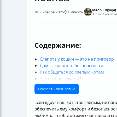
автор: Эдуард
📅
19 ноября 2025
⏱
4 минуты
Зоолог / кошатни
Содержание:
Слепота у кошки — это не приговор
Дом — крепость безопасности
Как общаться со слепым котом
А что с прогулками?
Не забывайте про любовь и терпени
Показать полностью
Если вдруг ваш кот стал слепым, не пан
обеспечить ему комфорт и безопасность
любимца, чтобы он жил счастливо и сп