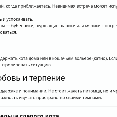
ей, когда приближаетесь. Невидимая встреча может испу
ь и успокаивать.
уком — бубенчики, шуршащие шарики или мячики с погр
оваться.
ержать кота дома или в кошачьем вольере (катио). Если
контролировать ситуацию.
бовь и терпение
оддержке и понимании. Не стоит жалеть питомца, но и 
можность изучать пространство своими темпами.
ельца слепого кота