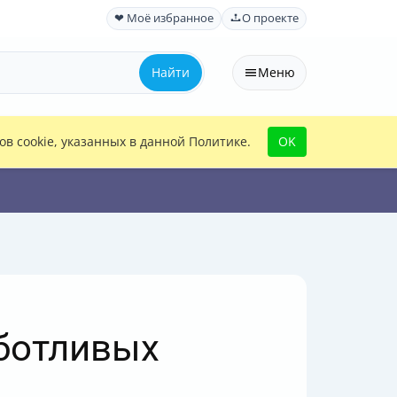
❤ Моё избранное
О проекте
Найти
Меню
в cookie, указанных в данной Политике.
OK
аботливых