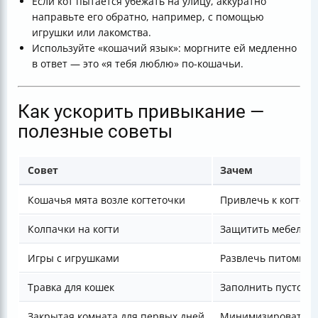
Если кот пытается убежать на улицу, аккуратно
направьте его обратно, например, с помощью
игрушки или лакомства.
Используйте «кошачий язык»: моргните ей медленно
в ответ — это «я тебя люблю» по-кошачьи.
Как ускорить привыкание —
полезные советы
Совет
Зачем
Кошачья мята возле когтеточки
Привлечь к когтето
Колпачки на когти
Защитить мебель
Игры с игрушками
Развлечь питомца
Травка для кошек
Заполнить пустоту
Закрытая комната для первых дней
Минимизировать с