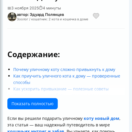
📅
3 ноября 2025
⏱
4 минуты
автор: Эдуард Полянцев
Зоолог / кошатник: 2 кота и кошечка в доме
Содержание:
Почему уличному коту сложно привыкнуть к дому
Как приучить уличного кота к дому — проверенные
способы
Как ускорить привыкание — полезные советы
Итог: терпение и любовь — главные союзники
Полезные ссылки
Показать полностью
Если вы решили подарить уличному
коту новый дом
,
эта статья — ваш надежный путеводитель в мире
кошачьих интриг и забав
. Вы узнаете, как помочь