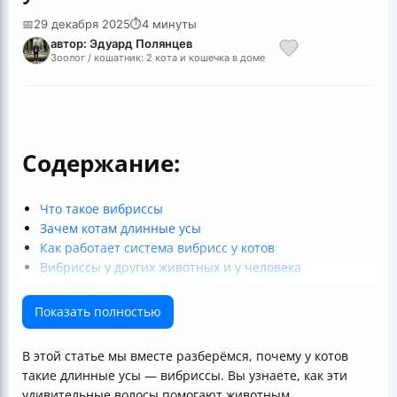
📅
29 декабря 2025
⏱
4 минуты
автор: Эдуард Полянцев
Зоолог / кошатник: 2 кота и кошечка в доме
Содержание:
Что такое вибриссы
Зачем котам длинные усы
Как работает система вибрисс у котов
Вибриссы у других животных и у человека
Что будет, если "подстричь" вибриссы коту
Таблица: сравнение вибрисс и обычных волос
Показать полностью
Заключение
Полезные ссылки
В этой статье мы вместе разберёмся, почему у котов
такие длинные усы — вибриссы. Вы узнаете, как эти
удивительные волосы помогают животным