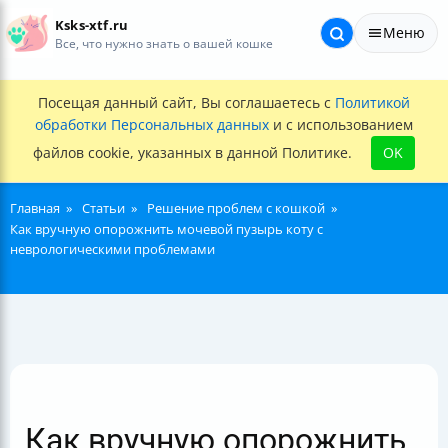
Ksks-xtf.ru
Меню
Все, что нужно знать о вашей кошке
Посещая данный сайт, Вы соглашаетесь с
Политикой
обработки Персональных данных
и с использованием
файлов cookie, указанных в данной Политике.
OK
Главная
Статьи
Решение проблем с кошкой
Как вручную опорожнить мочевой пузырь коту с
неврологическими проблемами
Как вручную опорожнить