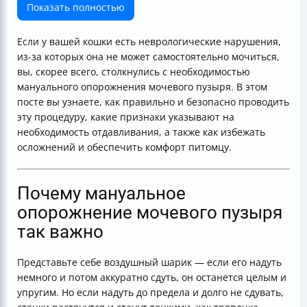
пузырь кошке
Показать полностью
Меры предосторожности и как избежать травм
Как подготовить кошку и обеспечить ей комфорт
Если у вашей кошки есть неврологические нарушения,
Что делать, если возникают сложности
из-за которых она не может самостоятельно мочиться,
Дополнительные методы ухода и терапии
вы, скорее всего, столкнулись с необходимостью
Таблица сравнения методов опорожнения мочевого
мануального опорожнения мочевого пузыря. В этом
пузыря
посте вы узнаете, как правильно и безопасно проводить
Почему не стоит бояться мануального опорожнения
эту процедуру, какие признаки указывают на
Как взаимодействовать с ветеринаром
необходимость отдавливания, а также как избежать
Итог
осложнений и обеспечить комфорт питомцу.
Полезные ссылки
Почему мануальное
опорожнение мочевого пузыря
так важно
Представьте себе воздушный шарик — если его надуть
немного и потом аккуратно сдуть, он останется целым и
упругим. Но если надуть до предела и долго не сдувать,