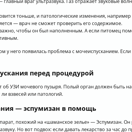
 главный враг ультразвука. Газ отражает звуковые волн
новится тоньше, и патологические изменения, например
ется — врач не сможет проверить его содержимое.
ажно, чтобы он был наполненным. А если питомец помо
ативным.
ом у него появилась проблема с мочеиспусканием. Если 
пускания перед процедурой
ёт об УЗИ мочевого пузыря. Полый орган должен быть на
 ли взвесей или патологий.
ния — эспумизан в помощь
парат, похожий на «шаманское зелье» — Эспумизан. Он 
вуку. Но вот подвох: если давать лекарство за час до