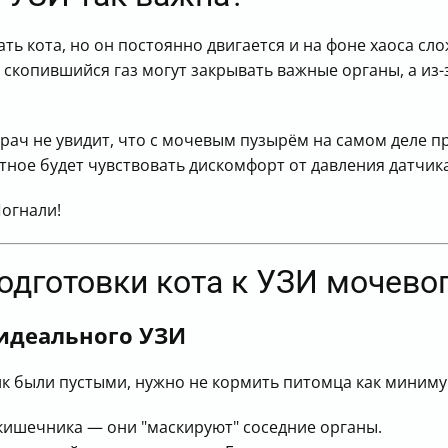
ть кота, но он постоянно двигается и на фоне хаоса сл
скопившийся газ могут закрывать важные органы, а из
врач не увидит, что с мочевым пузырём на самом деле п
отное будет чувствовать дискомфорт от давления датчик
Погнали!
одготовки кота к УЗИ мочево
 идеального УЗИ
к были пустыми, нужно не кормить питомца как миниму
кишечника — они "маскируют" соседние органы.