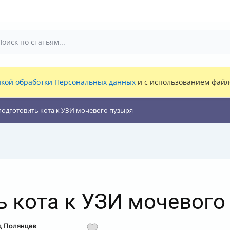
кой обработки Персональных данных
и с использованием файло
подготовить кота к УЗИ мочевого пузыря
ь кота к УЗИ мочевого
д Полянцев