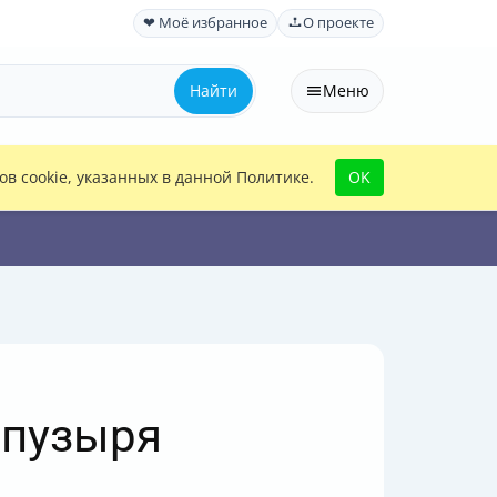
❤ Моё избранное
О проекте
Найти
Меню
в cookie, указанных в данной Политике.
OK
 пузыря