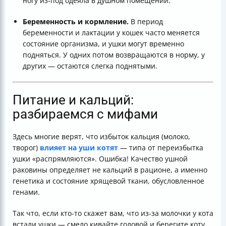
ногу из-под одеяла в душном помещении.
Беременность и кормление.
В период
беременности и лактации у кошек часто меняется
состояние организма, и ушки могут временно
подняться. У одних потом возвращаются в норму, у
других — остаются слегка поднятыми.
Питание и кальций:
разбираемся с мифами
Здесь многие верят, что избыток кальция (молоко,
творог)
влияет на уши котят
— типа от переизбытка
ушки «распрямляются». Ошибка! Качество ушной
раковины определяет не кальций в рационе, а именно
генетика и состояние хрящевой ткани, обусловленное
генами.
Так что, если кто-то скажет вам, что из-за молочки у кота
встали ушки — смело кивайте головой и берегите коту