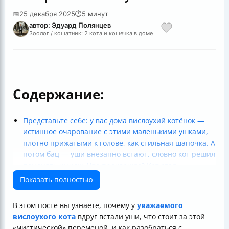
📅
25 декабря 2025
⏱
5 минут
автор: Эдуард Полянцев
Зоолог / кошатник: 2 кота и кошечка в доме
Содержание:
Представьте себе: у вас дома вислоухий котёнок —
истинное очарование с этими маленькими ушками,
плотно прижатыми к голове, как стильная шапочка. А
потом бац — уши внезапно встают, словно кот решил
поменять имидж. Что произошло? Кот стал
предателем своей породы или природа решила
Показать полностью
сыграть шутку? Такое может насторожить и даже
расстроить владельца. Так почему же у вислоухого
В этом посте вы узнаете, почему у
уважаемого
кота выпрямились уши?
вислоухого кота
вдруг встали уши, что стоит за этой
Уши — живой организм, а не картонные наклейки
«мистической» переменой, и как разобраться с