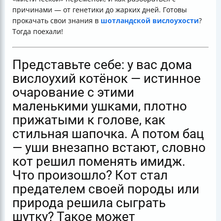
Генетика рулит миром ушек
причинами — от генетики до жарких дней. Готовы
Когда уши встают надолго
прокачать свои знания в
шотландской вислоухости
?
Еще несколько «магических» причин вставания ушей
Тогда поехали!
Питание и кальций: разбираемся с мифами
Что делать, если у вашего котенка уже встали ушки?
Советы от заводчиков и любителей
Представьте себе: у вас дома
Итоги
вислоухий котёнок — истинное
очарование с этими
маленькими ушками, плотно
прижатыми к голове, как
стильная шапочка. А потом бац
— уши внезапно встают, словно
кот решил поменять имидж.
Что произошло? Кот стал
предателем своей породы или
природа решила сыграть
шутку? Такое может