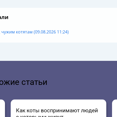
али
 чужим котятам (09.08.2026 11:24)
ожие статьи
Как коты воспринимают людей
с которыми живут