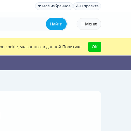
❤ Моё избранное
О проекте
Найти
Меню
в cookie, указанных в данной Политике.
OK
м