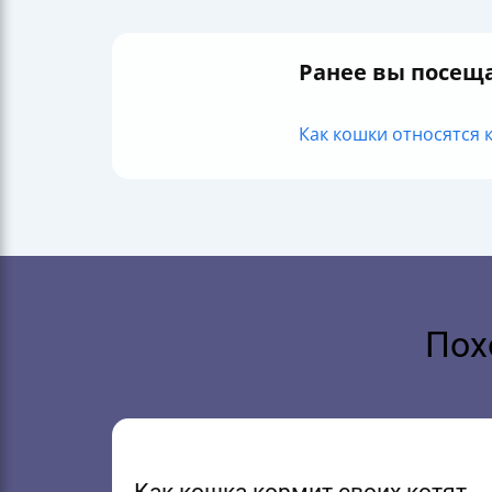
Ранее вы посещ
Как кошки относятся к
Пох
Как кошка кормит своих котят