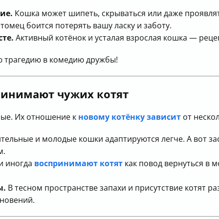
ие.
Кошка может шипеть, скрываться или даже проявлят
омец боится потерять вашу ласку и заботу.
сте.
Активный котёнок и усталая взрослая кошка — реце
ю трагедию в комедию дружбы!
ринимают чужих котят
ые. Их отношение к
новому котёнку зависит
от нескол
ельные и молодые кошки адаптируются легче. А вот з
м.
и иногда
воспринимают котят
как повод вернуться в м
ы.
В тесном пространстве запахи и присутствие котят р
кновений.