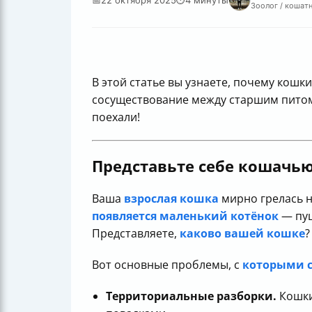
Зоолог / кошатн
В этой статье вы узнаете, почему кош
сосуществование между старшим питом
поехали!
Представьте себе кошачь
Ваша
взрослая кошка
мирно грелась н
появляется маленький котёнок
— пуш
Представляете,
каково вашей кошке
?
Вот основные проблемы, с
которыми 
Территориальные разборки.
Кошки