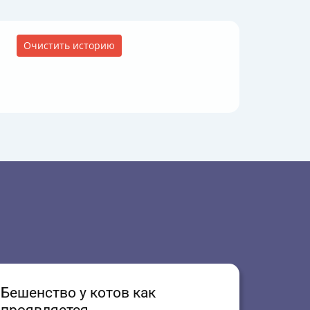
Очистить историю
Бешенство у котов как
проявляется