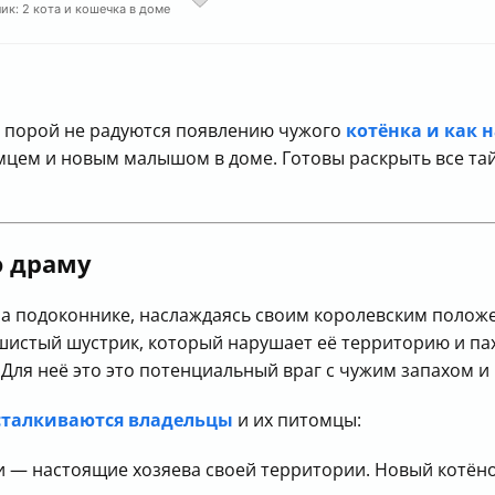
ик: 2 кота и кошечка в доме
ки порой не радуются появлению чужого
котёнка и как 
цем и новым малышом в доме. Готовы раскрыть все тай
ю драму
а подоконнике, наслаждаясь своим королевским положен
истый шустрик, который нарушает её территорию и пахне
 Для неё это это потенциальный враг с чужим запахом и
сталкиваются владельцы
и их питомцы:
 — настоящие хозяева своей территории. Новый котёно