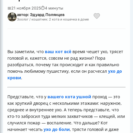
📅
21 ноября 2025
⏱
4 минуты
автор: Эдуард Полянцев
Зоолог / кошатник: 2 кота и кошечка в доме
Вы заметили, что
ваш кот всё
время чешет ухо, трясет
головой и, кажется, совсем не рад жизни? Пора
разобраться, почему так происходит и как правильно
помочь любимому пушистику, если он расчесал
ухо до
крови
.
Представьте, что у
вашего кота ушной
проход — это
как хрупкий дворец с несколькими этажами: наружное,
среднее и внутреннее ухо. А теперь представьте, что
кто-то забросил туда мелких захватчиков — клещей, или
случился пожар — воспаление. Что дальше? Кот
начинает чесать
ухо до боли
, трясти головой и даже