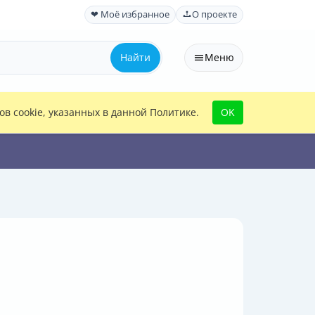
❤ Моё избранное
О проекте
Найти
Меню
в cookie, указанных в данной Политике.
OK