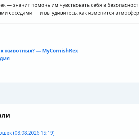
шек — значит помочь им чувствовать себя в безопаснос
и соседями — и вы удивитесь, как изменится атмосфер
гих животных? — MyCornishRex
едия
али
шек (08.08.2026 15:19)