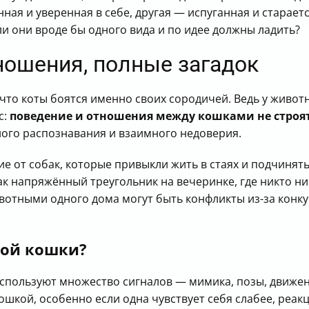
ная и уверенная в себе, другая — испуганная и старает
и они вроде бы одного вида и по идее должны ладить?
ношения, полные загадок
что коты боятся именно своих сородичей. Ведь у живо
с:
поведение и отношения между кошками не строят
ого распознавания и взаимного недоверия.
 от собак, которые привыкли жить в стаях и подчинять
ак напряжённый треугольник на вечеринке, где никто ни
отными одного дома могут быть конфликты из-за конку
гой кошки?
используют множество сигналов — мимика, позы, движе
кошкой, особенно если одна чувствует себя слабее, реак