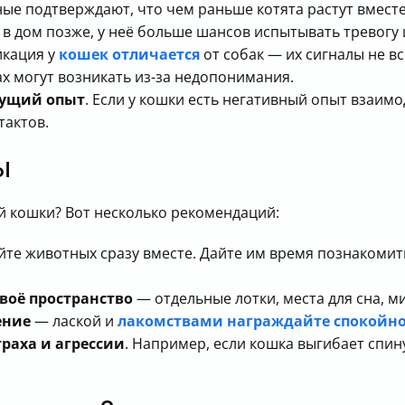
ные подтверждают, что чем раньше котята растут вмест
в дом позже, у неё больше шансов испытывать тревогу 
икация у
кошек отличается
от собак — их сигналы не в
ах могут возникать из-за недопонимания.
дущий опыт
. Если у кошки есть негативный опыт взаим
тактов.
ы
й кошки? Вот несколько рекомендаций:
айте животных сразу вместе. Дайте им время познакомить
воё пространство
— отдельные лотки, места для сна, ми
ение
— лаской и
лакомствами награждайте спокойн
раха и агрессии
. Например, если кошка выгибает спин