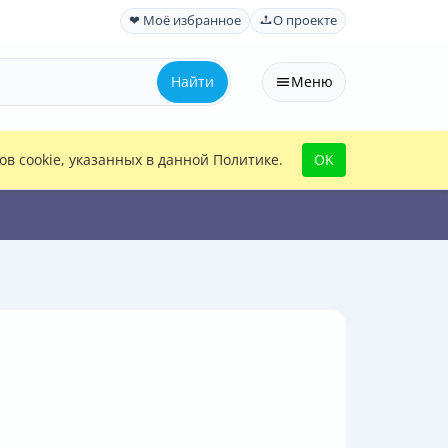
❤ Моё избранное
О проекте
Найти
Меню
в cookie, указанных в данной Политике.
OK