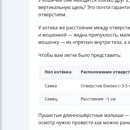
У кошечки они находятся близко друг к
вертикальную щель? Это почти гаранти
отверстием.
У котика же расстояние между отверст
и мошонкой — видна припухлость: мале
мошонку — их «прятки» внутри тела, а з
Чтобы вам легче было представить:
Пол котёнка
Расположение отверс
Самка
Отверстия близко (~3-5 
Самец
Расстояние ~1 см
Пушистые длинношёрстные малыши — от
осмотр нужно провести как можно рань