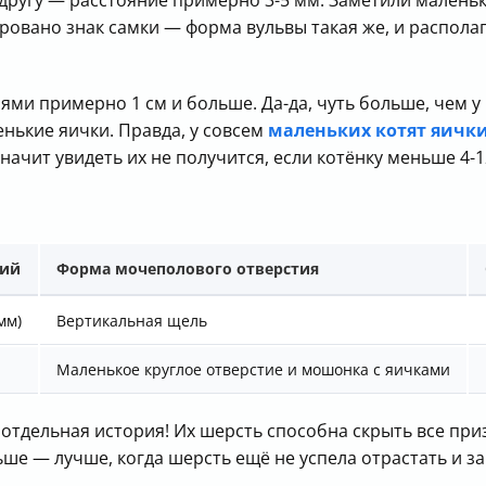
 другу — расстояние примерно 3-5 мм. Заметили малень
ровано знак самки — форма вульвы такая же, и распола
иями примерно 1 см и больше. Да-да, чуть больше, чем 
нькие яички. Правда, у совсем
маленьких котят яичк
начит увидеть их не получится, если котёнку меньше 4-1
тий
Форма мочеполового отверстия
мм)
Вертикальная щель
Маленькое круглое отверстие и мошонка с яичками
дельная история! Их шерсть способна скрыть все приз
ше — лучше, когда шерсть ещё не успела отрастать и за