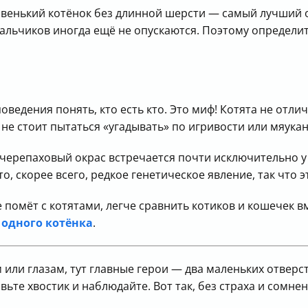
овенький котёнок без длинной шерсти — самый лучший о
мальчиков иногда ещё не опускаются. Поэтому определит
оведения понять, кто есть кто. Это миф! Котята не отл
о не стоит пытаться «угадывать» по игривости или мяука
черепаховый окрас встречается почти исключительно у 
то, скорее всего, редкое генетическое явление, так что
 помёт с котятами, легче сравнить котиков и кошечек в
 одного котёнка
.
 или глазам, тут главные герои — два маленьких отверс
ьте хвостик и наблюдайте. Вот так, без страха и сомнен