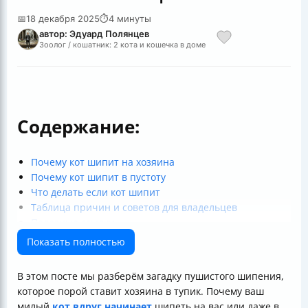
📅
18 декабря 2025
⏱
4 минуты
автор: Эдуард Полянцев
Зоолог / кошатник: 2 кота и кошечка в доме
Содержание:
Почему кот шипит на хозяина
Почему кот шипит в пустоту
Что делать если кот шипит
Таблица причин и советов для владельцев
Полезные ссылки
Показать полностью
В этом посте мы разберём загадку пушистого шипения,
которое порой ставит хозяина в тупик. Почему ваш
милый
кот вдруг начинает
шипеть на вас или даже в