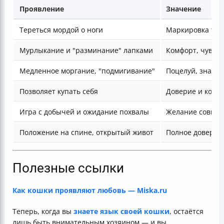
Проявление
Значение
Тереться мордой о ноги
Маркировка тер
Мурлыкание и "разминание" лапками
Комфорт, чувств
Медленное моргание, "подмигивание"
Поцелуй, знак 
Позволяет купать себя
Доверие и комф
Игра с добычей и ожидание похвалы
Желание совмес
Положение на спине, открытый живот
Полное доверие
Полезные ссылки
Как кошки проявляют любовь — Miska.ru
Теперь, когда вы
знаете язык своей кошки
, остаётся
лишь быть внимательным хозяином — и вы