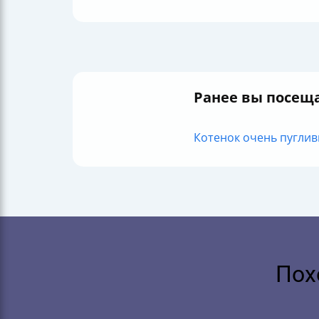
Ранее вы посещ
Котенок очень пугливы
Пох