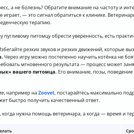
ресс, а не болезнь? Обратите внимание на частоту и ин
 не играет, — это сигнал обратиться к клинике. Ветерин
веденческую терапию.
му пугливому питомцу обрести уверенность, есть практи
збегайте резких звуков и резких движений, которые вы
а.
Через игру можно постепенно научить котёнка не бо
ебовать мгновенного результата — процесс может заня
зык» вашего питомца.
Его внимание, позы, поведение 
ме, например на
Zoovet
, постарайтесь максимально под
жет быстро получить качественный ответ.
 когда нужна помощь ветеринара, а когда — время и те
елать
Сро