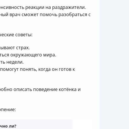
тенсивность реакции на раздражители.
арный врач сможет помочь разобраться с
ческие советы:
зывают страх.
яться окружающего мира.
ть недели.
помогут понять, когда он готов к
робно описать поведение котёнка и
рпение:
чно ли?