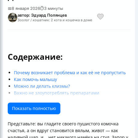
📅
8 января 2026
⏱
3 минуты
автор: Эдуард Полянцев
Зоолог / кошатник: 2 кота и кошечка в доме
Содержание:
Почему возникает проблема и как её не пропустить
Как помочь малышу
Можно ли делать клизмы?
Важно не злоупотреблять препаратами
Итог: ваш котёнок — счастливая звёздочка
Показать полностью
Представьте: вы гладите своего пушистого комочка
счастья, а он вдруг становится вялым, живот — как
надувной шар, и... нет никакого намёка на стул. Запор у