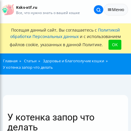
Ksks-xtf.ru
Меню
Все, что нужно знать о вашей кошке
Посещая данный сайт, Вы соглашаетесь с
Политикой
обработки Персональных данных
и с использованием
файлов cookie, указанных в данной Политике.
OK
Главная
Статьи
Здоровье и благополучие кошки
У котенка запор что делать
У котенка запор что
делать