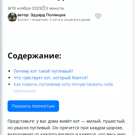
📅
19 ноября 2025
⏱
3 минуты
автор: Эдуард Полянцев
Зоолог / кошатник: 2 кота и кошечка в доме
Содержание:
Почему кот такой пугливый?
Что чувствует кот, который боится?
Как помочь пугливому коту почувствовать себя
увереннее
Пример на практике
Итог
Показать полностью
Полезные ссылки
Представьте: у вас дома живёт кот — милый, пушистый,
но ужасно пугливый. Он прячется при каждом шорохе,
вздрагивает от каждого взгляда и кажется, что весь мир