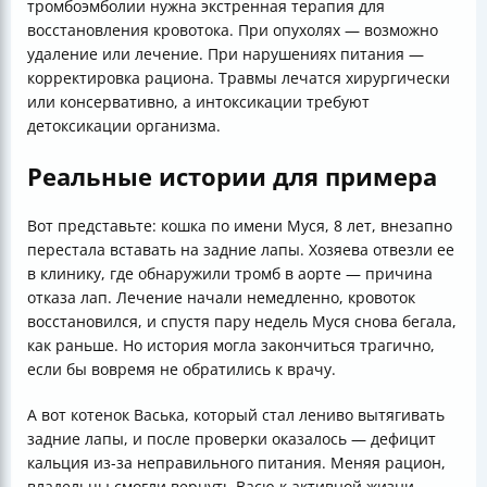
тромбоэмболии нужна экстренная терапия для
восстановления кровотока. При опухолях — возможно
удаление или лечение. При нарушениях питания —
корректировка рациона. Травмы лечатся хирургически
или консервативно, а интоксикации требуют
детоксикации организма.
Реальные истории для примера
Вот представьте: кошка по имени Муся, 8 лет, внезапно
перестала вставать на задние лапы. Хозяева отвезли ее
в клинику, где обнаружили тромб в аорте — причина
отказа лап. Лечение начали немедленно, кровоток
восстановился, и спустя пару недель Муся снова бегала,
как раньше. Но история могла закончиться трагично,
если бы вовремя не обратились к врачу.
А вот котенок Васька, который стал лениво вытягивать
задние лапы, и после проверки оказалось — дефицит
кальция из-за неправильного питания. Меняя рацион,
владельцы смогли вернуть Васю к активной жизни.