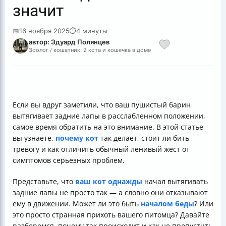
значит
📅
16 ноября 2025
⏱
4 минуты
автор: Эдуард Полянцев
Зоолог / кошатник: 2 кота и кошечка в доме
Если вы вдруг заметили, что ваш пушистый барин
вытягивает задние лапы в расслабленном положении,
самое время обратить на это внимание. В этой статье
вы узнаете,
почему кот
так делает, стоит ли бить
тревогу и как отличить обычный ленивый жест от
симптомов серьезных проблем.
Представьте, что
ваш кот однажды
начал вытягивать
задние лапы не просто так — а словно они отказывают
ему в движении. Может ли это быть
началом беды
? Или
это просто странная прихоть вашего питомца? Давайте
разберемся, почему так происходит и как не пропустить