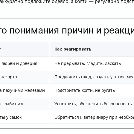
 аккуратно подложите одеяло, а когти — регулярно подс
го понимания причин и реакц
т
Как реагировать
 любви и доверия
Не прерывать, гладить, ласкать
комфорта
Предложить плед, создать уютное ме
а пахучими железами
Подстригать когти, не ругать
сслабиться
Успокоить, обеспечить безопасность
ты у самок
Обратиться к ветеринару при необхо