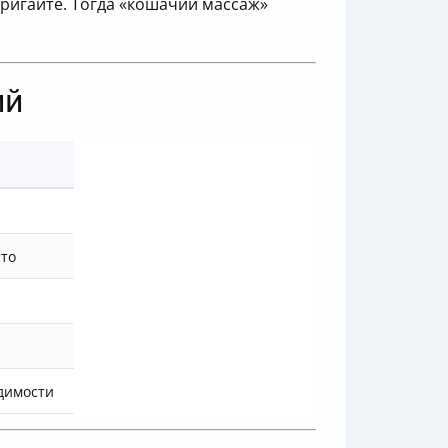
тригайте. Тогда «кошачий массаж»
ий
сто
димости