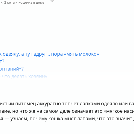
к: 2 кота и кошечка в доме
 одеялу, а тут вдруг... пора «мять молоко»
т?
топтаний»?
 что делать хозяину
ичин и реакций
шистый питомец аккуратно топчет лапками одеяло или ва
вие, но что же на самом деле означает это «мягкое нас
 — узнаем, почему кошка мнет лапами, что это значит д