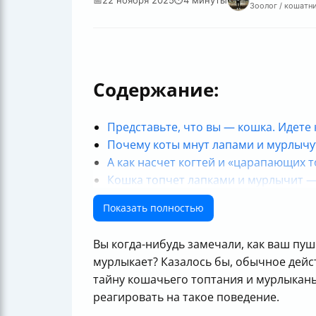
Зоолог / кошатни
Содержание:
Представьте, что вы — кошка. Идете к
Почему коты мнут лапами и мурлычу
А как насчет когтей и «царапающих 
Кошка топчет лапками и мурлычит —
Практический пример
Показать полностью
Таблица для быстрого понимания пр
Заключение
Вы когда-нибудь замечали, как ваш пу
Полезные ссылки
мурлыкает? Казалось бы, обычное дейст
тайну кошачьего топтания и мурлыканья
реагировать на такое поведение.