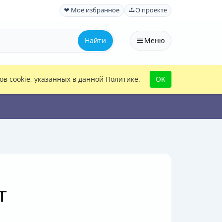
❤ Моё избранное
О проекте
Найти
Меню
в cookie, указанных в данной Политике.
OK
т