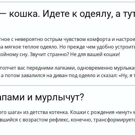
— кошка. Идете к одеялу, а тут
ное с невероятно острым чувством комфорта и настроен
на мягкое теплое одеяло. Но прежде чем удобно устроит
койному сну. Звучит странно? Не для вашей кошки!
 топчет вас передними лапками, одновременно мурлыкая
а потом завалился на диван под одеяло и сказал: «Ну, я 
апами и мурлычут?
го шага» из детства котенка. Кошки с рождения «мнут»
вшийся с возрастом рефлекс, конечно, трансформируетс