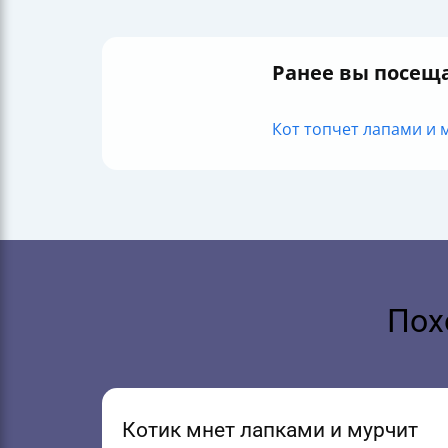
Ранее вы посещ
Кот топчет лапами и м
Пох
Котик мнет лапками и мурчит