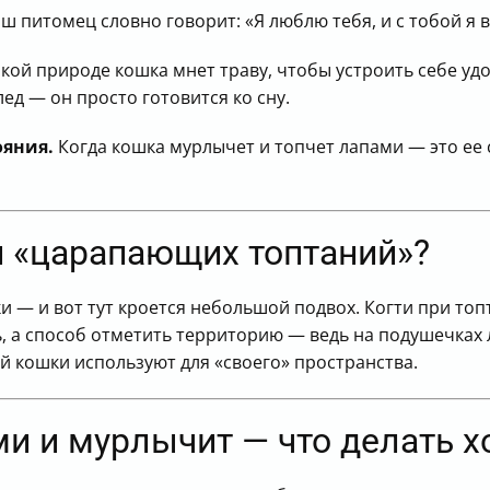
ш питомец словно говорит: «Я люблю тебя, и с тобой я 
кой природе кошка мнет траву, чтобы устроить себе удо
лед — он просто готовится ко сну.
ояния.
Когда кошка мурлычет и топчет лапами — это ее с
 и «царапающих топтаний»?
 — и вот тут кроется небольшой подвох. Когти при топ
ть, а способ отметить территорию — ведь на подушечка
 кошки используют для «своего» пространства.
и и мурлычит — что делать х