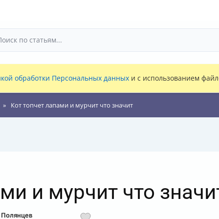
кой обработки Персональных данных
и с использованием файло
Кот топчет лапами и мурчит что значит
ми и мурчит что значи
д Полянцев