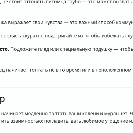
 не стоит отгонять питомца грубо — это может вызвать с
шка выражает свои чувства — это важный способ комму
острые, аккуратно подстригайте их, чтобы избежать сл
сто.
Подложите плед или специальную подушку — чтоб
ц начинает топтать не в то время или в неположенном
р
 начинает медленно топтать ваши колени и мурлычет. Чт
тить взаимностью: погладить, дать любимое угощение и