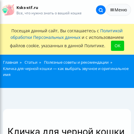
Ksks-xtf.ru
Меню
Все, что нужно знать о вашей кошке
Посещая данный сайт, Вы соглашаетесь с
Политикой
обработки Персональных данных
и с использованием
файлов cookie, указанных в данной Политике.
OK
Главная
Статьи
Полезные советы и рекомендации
Кличка для черной кошки — как выбрать звучное и оригинальное
имя
Кличка для черной кошки