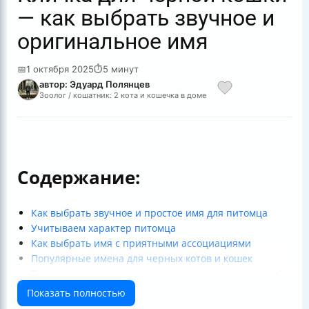
— как выбрать звучное и
оригинальное имя
📅
1 октября 2025
⏱
5 минут
автор: Эдуард Полянцев
Зоолог / кошатник: 2 кота и кошечка в доме
Содержание:
Как выбрать звучное и простое имя для питомца
Учитываем характер питомца
Как выбрать имя с приятными ассоциациями
Популярные имена для черных котов и кошек
Традиционные русские имена для связи с культурой
Иностранные имена для экзотической нотки
Показать полностью
Имена с мистическим и загадочным смыслом