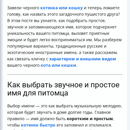
Забавные и нестандартные клички
Завели черного
котенка или кошку
и теперь ломаете
Как связать имя с внешним видом питомца
голову, как назвать этого загадочного пушистого друга?
Таблица популярных имен для черных котов и кошек
В этом посте вы узнаете, как подобрать простое,
Практические советы для выбора имени
звучное и запоминающееся имя, которое подчеркнет
Заключение
уникальность вашего питомца, вызовет приятные
Полезные ссылки
эмоции и будет легко восприниматься им. Мы разберем
популярные варианты, традиционные русские и
экзотические иностранные имена, а также расскажем,
как связать кличку с
характером и внешним видом
вашего черного
кота или кошки
.
Как выбрать звучное и простое
имя для питомца
Выбор имени — это как выбрать музыкальную мелодию,
которая будет звучать в доме долгие годы. Главное
правило — имя должно быть
коротким и простым
,
чтобы
котенок быстро
его запомнил и откликался.