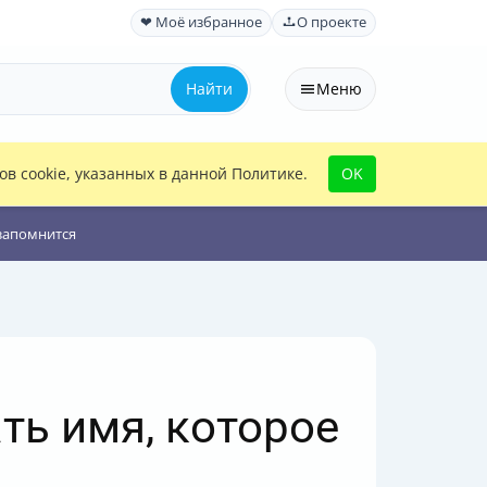
❤ Моё избранное
О проекте
Найти
Меню
в cookie, указанных в данной Политике.
OK
 запомнится
ть имя, которое