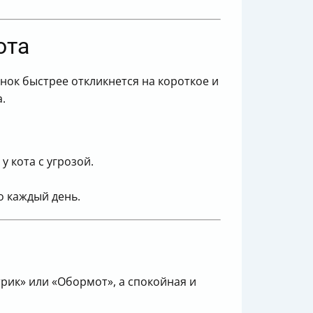
ота
ок быстрее откликнется на короткое и
.
у кота с угрозой.
о каждый день.
рик» или «Обормот», а спокойная и