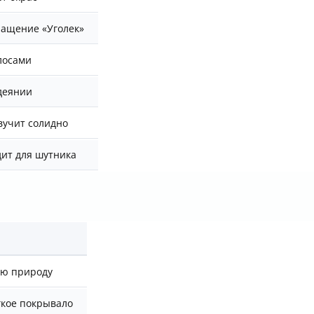
ращение «Уголек»
лосами
деянии
вучит солидно
ит для шутника
ую природу
гкое покрывало