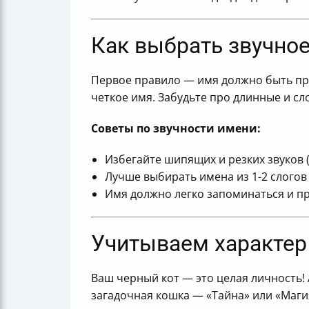
Забавные и нестандартные клички
Алфавитный список имен для вдохно
Итог
Как выбрать звучное
Полезные ссылки
Первое правило — имя должно быть про
четкое имя. Забудьте про длинные и с
Советы по звучности имени:
Избегайте шипящих и резких звуков (н
Лучше выбирать имена из 1-2 слогов
Имя должно легко запоминаться и пр
Учитываем характер
Ваш черный кот — это целая личность!
загадочная кошка — «Тайна» или «Маги