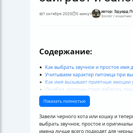
автор: Эдуард 
📅
1 октября 2025
⏱
5 минут
Зоолог / кошатник:
Содержание:
Как выбрать звучное и простое имя 
Учитываем характер питомца при в
Как имя вызывает приятные эмоции 
Ошибки, которых стоит избегать пр
Популярные имена для черных котов
Показать полностью
Традиционные русские имена для че
Иностранные имена для экзотическо
Завели черного кота или кошку и теперь
Имена с мистическим смыслом для ч
выбрать звучное, простое и оригиналь
Как связать имя с внешним видом п
имена лучше всего подходят для черных