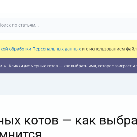
кой обработки Персональных данных
и с использованием файло
и
Клички для черных котов — как выбрать имя, которое заиграет и
ных котов — как выбра
омнится