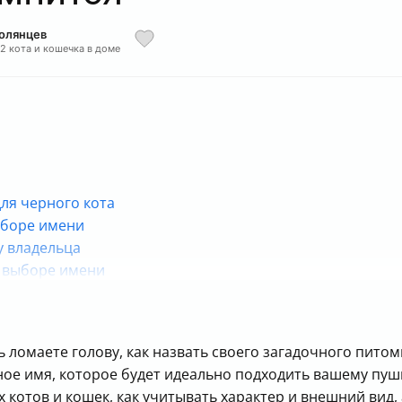
Полянцев
 2 кота и кошечка в доме
для черного кота
ыборе имени
у владельца
и выборе имени
 и кошек
рных котов и кошек
й нотки
 ломаете голову, как назвать своего загадочного питомц
ерных котов
ное имя, которое будет идеально подходить вашему пуш
итомца
 котов и кошек, как учитывать характер и внешний вид, 