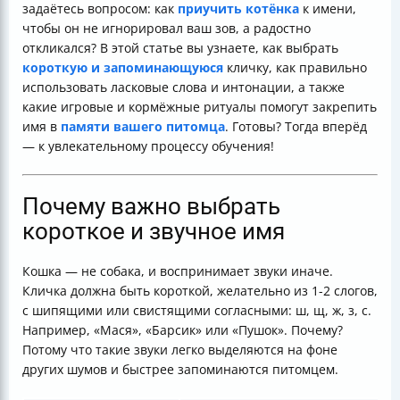
задаётесь вопросом: как
приучить котёнка
к имени,
максимального эффекта
чтобы он не игнорировал ваш зов, а радостно
Почему нельзя использовать «Киса», «Кот» и другие
откликался? В этой статье вы узнаете, как выбрать
общие слова
короткую и запоминающуюся
кличку, как правильно
Сроки и этапы обучения
использовать ласковые слова и интонации, а также
Как увеличить расстояние отклика
какие игровые и кормёжные ритуалы помогут закрепить
Вовлекайте всю семью
имя в
памяти вашего питомца
. Готовы? Тогда вперёд
Итог
— к увлекательному процессу обучения!
Полезные ссылки
Почему важно выбрать
короткое и звучное имя
Кошка — не собака, и воспринимает звуки иначе.
Кличка должна быть короткой, желательно из 1-2 слогов,
с шипящими или свистящими согласными: ш, щ, ж, з, с.
Например, «Мася», «Барсик» или «Пушок». Почему?
Потому что такие звуки легко выделяются на фоне
других шумов и быстрее запоминаются питомцем.