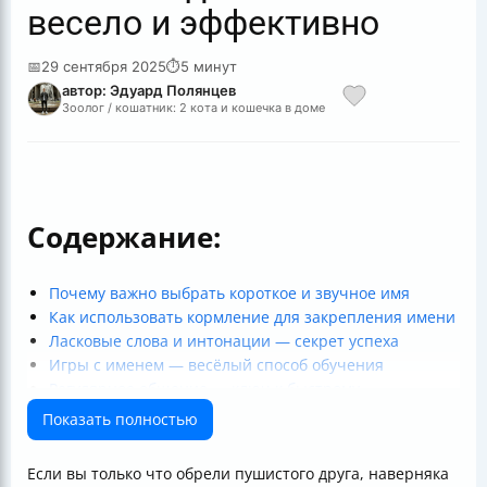
весело и эффективно
📅
29 сентября 2025
⏱
5 минут
автор: Эдуард Полянцев
Зоолог / кошатник: 2 кота и кошечка в доме
Содержание:
Почему важно выбрать короткое и звучное имя
Как использовать кормление для закрепления имени
Ласковые слова и интонации — секрет успеха
Игры с именем — весёлый способ обучения
Регулярное общение — ключ к быстрому
запоминанию
Показать полностью
Как понять, что котёнок запомнил своё имя
Что делать, если котёнок не откликается
Если вы только что обрели пушистого друга, наверняка
Как сочетать игру, кормление и ласки для