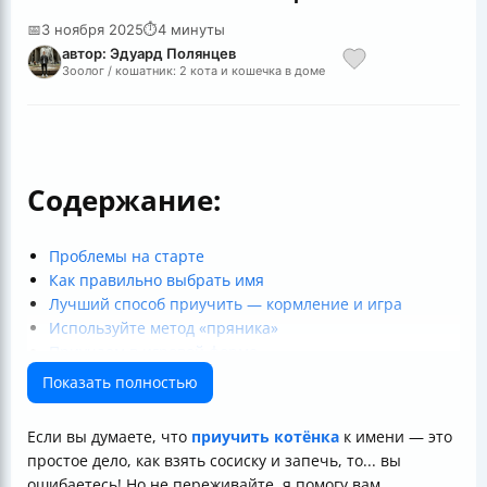
📅
3 ноября 2025
⏱
4 минуты
автор: Эдуард Полянцев
Зоолог / кошатник: 2 кота и кошечка в доме
Содержание:
Проблемы на старте
Как правильно выбрать имя
Лучший способ приучить — кормление и игра
Используйте метод «пряника»
Приучаем в игровой форме
Сколько времени потребуется
Показать полностью
Что делать, если котёнок не понимает имя
Таблица для сравнения методов приучения
Если вы думаете, что
приучить котёнка
к имени — это
Полезные ссылки
простое дело, как взять сосиску и запечь, то... вы
ошибаетесь! Но не переживайте, я помогу вам