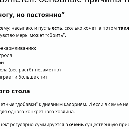
огу, но постоянно”
хему: насыпаю, и пусть
есть
, сколько хочет, а потом
так
увство меры может “сбоить”.
ерекармливанию:
нтроля
он
ела (вес растёт незаметно)
играет и больше спит
ого стола
етные “добавки” к дневным калориям. И если в семье н
ля одного конкретного хозяина.
чек” регулярно суммируется в
очень
существенную приб