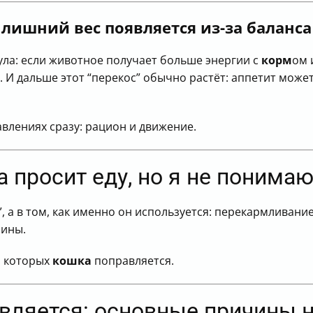
акие шаги делать дальше
ному врачу по поводу веса кошки
 лишний вес появляется из-за баланс
ор веса?
щё и ведёт себя странно
ла: если животное получает больше энергии с
корм
ом 
еринар, чтобы понять причину проблем с весом
. И дальше этот “перекос” обычно растёт: аппетит мож
ать” в 5 действиях
влениях сразу: рацион и движение.
 просит еду, но я не понимаю
, а в том, как именно он используется: перекармливани
чины.
а которых
кошка
поправляется.
вляется: основные причины н