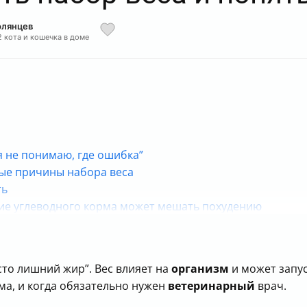
олянцев
2 кота и кошечка в доме
 я не понимаю, где ошибка”
ые причины набора веса
ть
ие углеводного корма может мешать похудению
ой к полноте (без лишней сложности)
мления (и почему “табличка на упаковке” важна)
 весу “прибавить”
осто лишний жир”. Вес влияет на
организм
и может запу
ма, и когда обязательно нужен
ветеринарный
врач.
сть дома