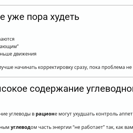
е уже пора худеть
ваются
ирающим”
меньше движения
лучше начинать корректировку сразу, пока проблема не 
ысокое содержание углеводно
шние углеводы в
рацион
е могут ухудшать контроль аппе
нным
углевод
ом часть энергии “не работает” так, как в