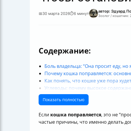
автор: Эдуард П
📅
30 марта 2026
⏱
6 минут
Зоолог / кошатник: 
Содержание:
Боль владельца: “Она просит еду, но
Почему кошка поправляется: основн
Как понять, что кошке уже пора худе
Углеводы: почему высокое содержан
Как выбрать корм для кошки, склонн
Показать полностью
Как правильно рассчитать норму кор
Стерилизация/кастрация: как не дать
Если
кошка поправляется
, это не “пр
Порода и возраст: влияет ли это?
частые причины, что именно делать до
Как обеспечить физическую активно