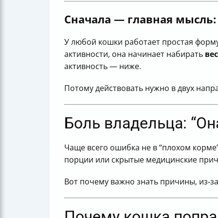
После того как вы изменили корм: к
Когда нужно обратиться к ветеринар
Сначала — главная мысль:
Может ли заболевание вызывать наб
Если кошка “не просто толстеет”, а е
У любой кошки работает простая форму
Какие анализы может назначить вет
активности, она начинает набирать
вес
Итог: “кошку поправляется — что дел
активность — ниже.
Потому действовать нужно в двух напра
Боль владельца: “Она
Чаще всего ошибка не в “плохом корме”
порции или скрытые медицинские при
Вот почему важно знать причины, из‑з
Почему кошка попра