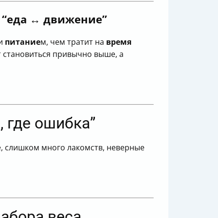
а “еда ↔ движение”
и
питание
м, чем тратит на
время
ет становиться привычно выше, а
, где ошибка”
е, слишком много лакомств, неверные
абора веса