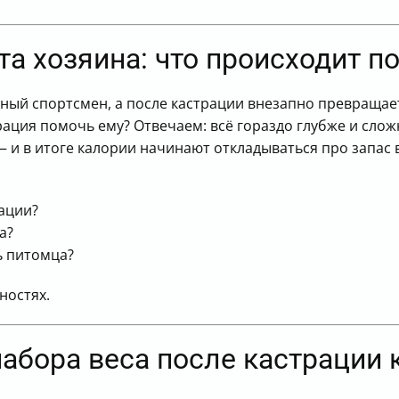
та хозяина: что происходит п
ный спортсмен, а после кастрации внезапно превращае
рация помочь ему? Отвечаем: всё гораздо глубже и сло
— и в итоге калории начинают откладываться про запас 
ации?
а?
ь питомца?
ностях.
абора веса после кастрации 