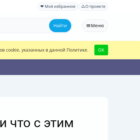
❤ Моё избранное
О проекте
Найти
Меню
в cookie, указанных в данной Политике.
OK
и что с этим