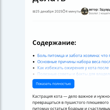
автор: Эдуа
📅
25 декабря 2025
⏱
4 минуты
Зоолог / кошатн
Содержание:
Боль питомца и забота хозяина: что
Основные причины набора веса посл
Как избежать ожирения у кота после
Полезные советы и факты для владе
Итоговая формула счастливой и здо
Показать полностью
Полезные ссылки
Кастрация кота — дело важное и нужно
превращаться в пушистого плюшевого ша
питомцу остаться бодрым и счастливы