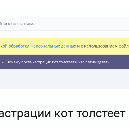
кой обработки Персональных данных
и с использованием файло
Почему после кастрации кот толстеет и что с этим делать
страции кот толстеет 