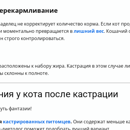
перекармливание
делец не корректирует количество корма. Если кот про
ии моментально превращается в
лишний вес
. Кошачий 
ен строго контролироваться.
асположены к набору жира. Кастрация в этом случае л
ы склонны к полноте.
ия у кота после кастрации
чуть фантазии!
ля
кастрированных питомцев
.
Они содержат меньше ка
-диетолог поможет подобрать лучший вариант.