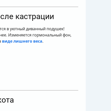
осле кастрации
тся в уютный диванный подушек!
жнее. Изменяется гормональный фон,
в
виде лишнего веса
.
кота