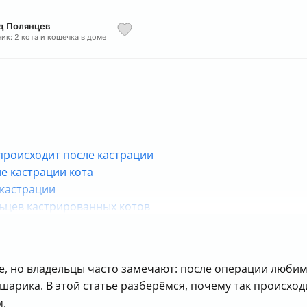
рд Полянцев
ик: 2 кота и кошечка в доме
 происходит после кастрации
е кастрации кота
 кастрации
льцев кастрированных котов
ровой жизни кастрированного кота
е, но владельцы часто замечают: после операции люби
рика. В этой статье разберёмся, почему так происходит
м.