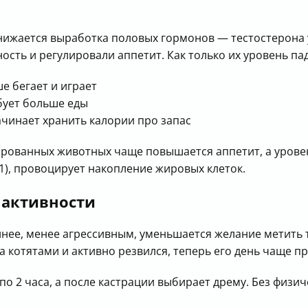
ижается выработка половых гормонов — тестостерона у 
сть и регулировали аппетит. Как только их уровень пад
е бегает и играет
бует больше еды
чинает хранить калории про запас
ированных животных чаще повышается аппетит, а уровен
), провоцирует накопление жировых клеток.
 активности
нее, менее агрессивным, уменьшается желание метить 
а котятами и активно резвился, теперь его день чаще п
по 2 часа, а после кастрации выбирает дрему. Без физич