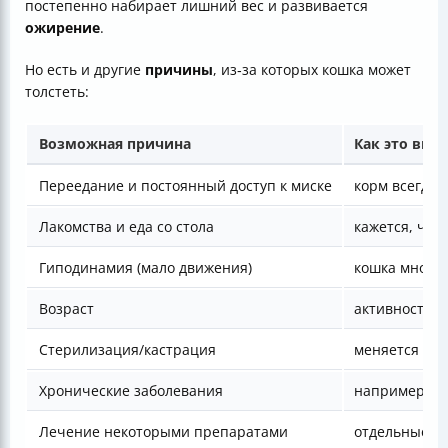
постепенно набирает лишний вес и развивается
ожирение
.
Но есть и другие
причины
, из‑за которых кошка может
толстеть:
Возможная причина
Как это выг
Переедание и постоянный доступ к миске
корм всегда с
Лакомства и еда со стола
кажется, что
Гиподинамия (мало движения)
кошка много 
Возраст
активность с
Стерилизация/кастрация
меняется гор
Хронические заболевания
например, э
Лечение некоторыми препаратами
отдельные ле