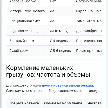
Коровье молоко
Нет
Сложно переварив
Материнское молоко
Да
Идеально, но если
Специальная смесь
Да
Заменитель молок
Вода (кипячёная)
Да (в меру)
До приобретения 
Влажный корм
С 4 недель
Постепенно вводи
Сухой корм
С 5-6 недель
После привыкания
Кормление маленьких
грызунов: частота и объемы
Для крохотного
желудочка котёнка важна режим
.
Слишком много за раз — беда, слишком мало — голод.
Возраст котёнка
Объем на кормление
Частота к