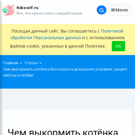
Ksks-xtf.ru
Меню
Все, что нужно знать о вашей кошке
Посещая данный сайт, Вы соглашаетесь с
Политикой
обработки Персональных данных
и с использованием
файлов cookie, указанных в данной Политике.
OK
Главная
Статьи
Чем выкормить котёнка без кошки в домашних условиях: рецепт
заботы и любви
Чем выкормить котёнка