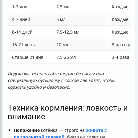
1-3 дня
2,5 мл
Каждые 2 ч
4-7 дней
5 мл
Каждые 2 ч
8-14 дней
7,5-12,5 мл
Каждые 3 ч
15-21 день
10 мл
8 раз в день
Старше 21 дня
7,5-25 мл
3-4 раза в 
Подсказка: используйте шприц без иглы или
специальную бутылочку с соской для котят, чтобы
кормить удобно и безопасно.
Техника кормления: ловкость и
внимание
Положение
котёнка — строго на
животе с
приподнятой головой
, будто он сидит на