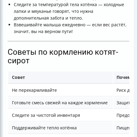
Следите за температурой тела котёнка — холодные
лапки и мяуканье говорят, что нужна
дополнительная забота и тепло.
Взвешивайте малыша ежедневно — если вес растёт,
значит, вы на верном пути!
Советы по кормлению котят-
сирот
Совет
Почему 
Не перекармливайте
Риск диа
Готовьте смесь свежей на каждое кормление
Защита о
Следите за чистотой инвентаря
Предотвр
Поддерживайте тепло котёнка
Пищеваре