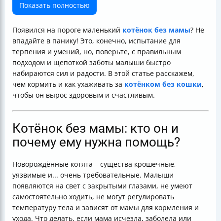
Техника кормления: ловкость и внимание
Показать полностью
Создаём уют: «гнездо» для вашего малыша
Гигиена и забота: внимание к деталям
Появился на пороге маленький
котёнок без мамы
? Не
Советы по кормлению котят-сирот
впадайте в панику! Это, конечно, испытание для
А теперь — немного юмора!
терпения и умений, но, поверьте, с правильным
FAQ: Ответы на важные вопросы
подходом и щепоткой заботы малыши быстро
Чек-лист для новичка в искусственном
набираются сил и радости. В этой статье расскажем,
вскармливании котёнка
чем кормить и как ухаживать за
котёнком без кошки
,
Заключение
чтобы он вырос здоровым и счастливым.
Котёнок без мамы: кто он и
почему ему нужна помощь?
Новорождённые котята – существа крошечные,
уязвимые и... очень требовательные. Малыши
появляются на свет с закрытыми глазами, не умеют
самостоятельно ходить, не могут регулировать
температуру тела и зависят от мамы для кормления и
ухода. Что делать, если мама исчезла, заболела или