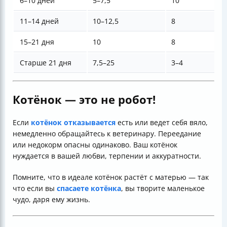
6–10 дней
5–7,5
10
11–14 дней
10–12,5
8
15–21 дня
10
8
Старше 21 дня
7,5–25
3–4
Котёнок — это не робот!
Если
котёнок отказывается
есть или ведет себя вяло,
немедленно обращайтесь к ветеринару. Переедание
или недокорм опасны одинаково. Ваш котёнок
нуждается в вашей любви, терпении и аккуратности.
Помните, что в идеале котёнок растёт с матерью — так
что если вы
спасаете котёнка
, вы творите маленькое
чудо, даря ему жизнь.