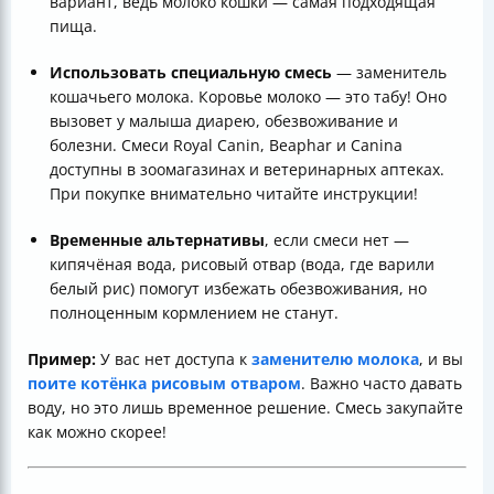
вариант, ведь молоко кошки — самая подходящая
пища.
Использовать специальную смесь
— заменитель
кошачьего молока. Коровье молоко — это табу! Оно
вызовет у малыша диарею, обезвоживание и
болезни. Смеси Royal Canin, Beaphar и Canina
доступны в зоомагазинах и ветеринарных аптеках.
При покупке внимательно читайте инструкции!
Временные альтернативы
, если смеси нет —
кипячёная вода, рисовый отвар (вода, где варили
белый рис) помогут избежать обезвоживания, но
полноценным кормлением не станут.
Пример:
У вас нет доступа к
заменителю молока
, и вы
поите котёнка рисовым отваром
. Важно часто давать
воду, но это лишь временное решение. Смесь закупайте
как можно скорее!