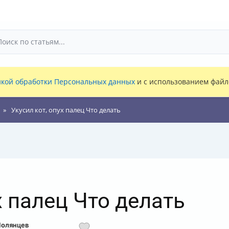
кой обработки Персональных данных
и с использованием файло
Укусил кот, опух палец Что делать
х палец Что делать
Полянцев