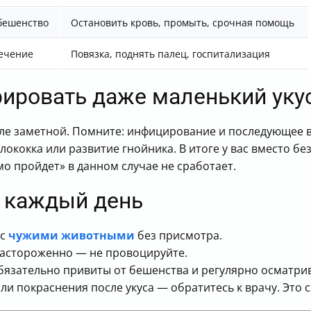
бешенство
Остановить кровь, промыть, срочная помощь
ечение
Повязка, поднять палец, госпитализация
рировать даже маленький уку
 еле заметной. Помните: инфицирование и последующее
ококка или развитие гнойника. В итоге у вас вместо б
о пройдет» в данном случае не сработает.
 каждый день
 с
чужими животными
без присмотра.
 настороженно — не провоцируйте.
зательно привиты от бешенства и регулярно осматрив
ли покраснения после укуса — обратитесь к врачу. Это 