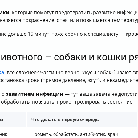
ики
, которые помогут предотвратить развитие инфекции
оявляется покраснение, отек, или повышается температу
ние дольше 15 минут, тоже срочно к специалисту — кро
ивотного – собаки и кошки р
ка
, всё сложнее? Частично верно! Укусы собак бывают г
остановка крови (прямое давление, жгут), и незамедли
 с
развитием инфекции
— тут ваша задача не допусти
обработать, повязать, проконтролировать состояние —
ки
Что делать в первую очередь
ник
Промыть, обработать, антибиотик, врач