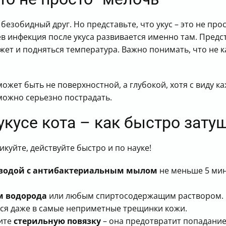
безобидный друг. Но представьте, что укус – это не про
в инфекция после укуса развивается именно там. Предст
ожет и подняться температура. Важно понимать, что не
может быть не поверхностной, а глубокой, хотя с виду 
можно серьезно пострадать.
кусе кота – как быстро зату
никуйте, действуйте быстро и по науке!
 водой с антибактериальным мылом
не меньше 5 мин
м водорода
или любым спиртосодержащим раствором. Не
ся даже в самые неприметные трещинки кожи.
жите
стерильную повязку
– она предотвратит попадание