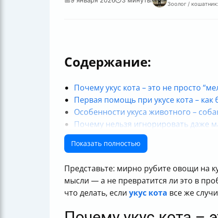
Зоолог / кошатник:
Содержание:
Почему укус кота – это не просто “ме
Первая помощь при укусе кота – как
Особенности укуса животного – соба
Почему нельзя игнорировать даже м
Полезные советы на каждый день
Показать полностью
Представьте: мирно рубите овощи на кух
мысли — а не превратится ли это в про
что делать, если
укус кота
все же случи
Почему укус кота – э