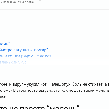
 2 кота и кошечка в доме
лочь”
 быстро затушить “пожар”
ки и кошки рядом не лежат
аленький укус
не, и вдруг – укусил кот! Палец опух, боль не стихает,
блему? В этом посте вы узнаете, как не дать такой мел
лся.
то не просто “мелочь”