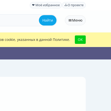
❤ Моё избранное
О проекте
Найти
Меню
в cookie, указанных в данной Политике.
OK