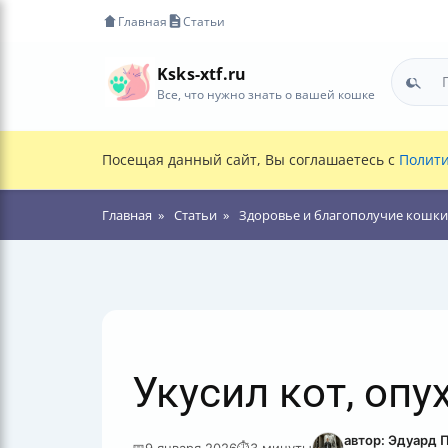
Главная
Статьи
Ksks-xtf.ru
Все, что нужно знать о вашей кошке
Посещая данный сайт, Вы соглашаетесь с
Полити
Главная
Статьи
Здоровье и благополучие кошки
Укусил кот, опу
автор: Эдуард 
📅
9 января 2026
⏱
3 минуты