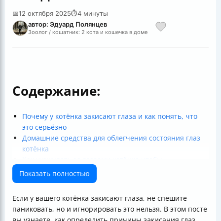
📅
12 октября 2025
⏱
4 минуты
автор: Эдуард Полянцев
Зоолог / кошатник: 2 кота и кошечка в доме
Содержание:
Почему у котёнка закисают глаза и как понять, что
это серьёзно
Домашние средства для облегчения состояния глаз
котёнка
Как ухаживать за глазами котёнка чтобы
предотвратить закисание
Показать полностью
Что делать при выявлении сухого глаза или
закупорки слёзных каналов
Если у вашего котёнка закисают глаза, не спешите
Когда обращаться к ветеринару
паниковать, но и игнорировать это нельзя. В этом посте
Как обезопасить других домашних животных
вы узнаете, как определить причины закисания глаз,