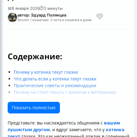
📅
8 января 2026
⏱
3 минуты
автор: Эдуард Полянцев
Зоолог / кошатник: 2 кота и кошечка в доме
Содержание:
Почему у котенка текут глазки
Что делать если у котенка текут глазки
Практические советы и рекомендации
Почему не стоит тянуть с визитом к ветеринару
Показать полностью
Представьте: вы наслаждаетесь общением с
вашим
пушистым другом
, и вдруг замечаете, что у
котенка
текут
глазки. Это как неожиданный дождик в солнечный