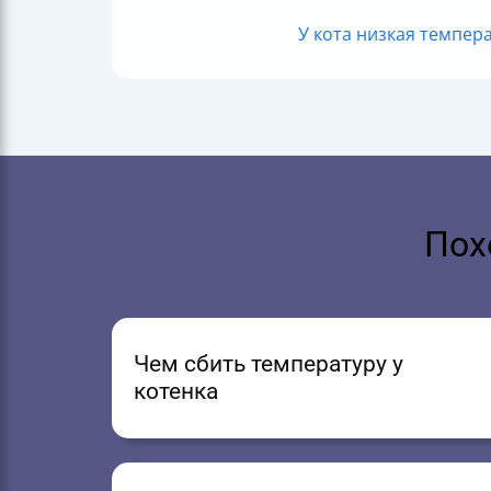
У кота низкая температ
Пох
Чем сбить температуру у
котенка