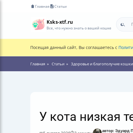
Главная
Статьи
Ksks-xtf.ru
Все, что нужно знать о вашей кошке
Посещая данный сайт, Вы соглашаетесь с
Полити
Главная
Статьи
Здоровье и благополучие кошки
У кота низкая т
автор: Эдуард 
📅
5 января 2026
⏱
3 минуты