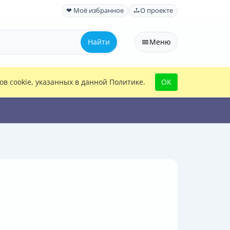
❤ Моё избранное
О проекте
Найти
Меню
в cookie, указанных в данной Политике.
OK